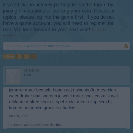
if you’d like to actively participate on the forum by
joining discussions or starting your own threads or
topics, please log into the game first. If you do not
have a game account, you will need to register for
one. We look forward to your next visit!
CLICK
HERE
Thread Status:
Not open for further replies.
< Prev
1
2
3
charlois
User
jammer maar bedankt hopen dat t binenko0rt meschien
weer druker gaat worden je weet maar nooit en zal s wat
reklame maken voor dit spel zodat meer nl spelers bij
komen meschien groetjes charlois
Sep 28, 2017
Jet-Jumbo
and
ladyv6demon
like this.