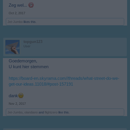
Zeg wel...
Oct 2, 2017
Jet-Jumbo
likes this.
topgun123
User
Goedemorgen,
U kunt hier stemmen
https://board-en.skyrama.com//threads/what-street-do-we-
get-our-ideas.11018/#post-157191
dank
Nov 2, 2017
Jet-Jumbo
,
olandiano
and
flightzero
like this.