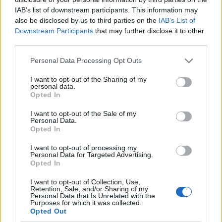
IAB’s list of downstream participants. This information may
also be disclosed by us to third parties on the
IAB’s List of
Downstream Participants
that may further disclose it to other
topgun123
User
third parties.
Personal Data Processing Opt Outs
vanDijk1970 said:
↑
I want to opt-out of the Sharing of my
Ik hoop toch niet dat je zulke dingen elke keer komt melden hier,
personal data.
want daarvoor had ik deze topic niet gestart. En spelers kunnen
Opted In
nog steeds zelf bepalen of ze ergens voor of tegen willen stemmen.
Ik laat me er in ieder geval niet door dwingen daar toe.
I want to opt-out of the Sale of my
Of te wel begin dan een nieuwe topic of doe er geen melding van.
Personal Data.
Opted In
Ik verontschuldig me
indien nodig
I want to opt-out of processing my
Personal Data for Targeted Advertising.
Ik kan het verwijderen
Opted In
Nov 2, 2017
I want to opt-out of Collection, Use,
Retention, Sale, and/or Sharing of my
Personal Data that Is Unrelated with the
vanDijk1970
Purposes for which it was collected.
User
Opted Out