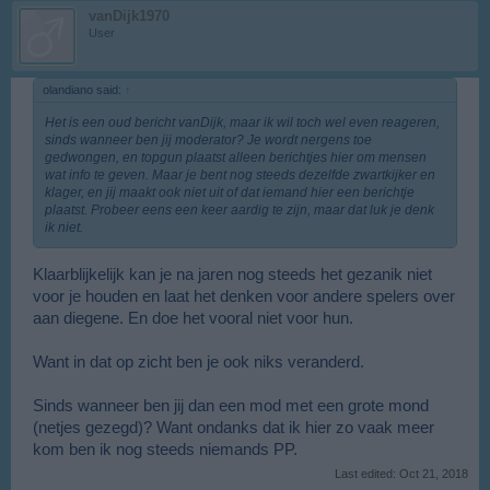
vanDijk1970
User
olandiano said:
↑
Het is een oud bericht vanDijk, maar ik wil toch wel even reageren,
sinds wanneer ben jij moderator? Je wordt nergens toe
gedwongen, en topgun plaatst alleen berichtjes hier om mensen
wat info te geven. Maar je bent nog steeds dezelfde zwartkijker en
klager, en jij maakt ook niet uit of dat iemand hier een berichtje
plaatst. Probeer eens een keer aardig te zijn, maar dat luk je denk
ik niet.
Klaarblijkelijk kan je na jaren nog steeds het gezanik niet
voor je houden en laat het denken voor andere spelers over
aan diegene. En doe het vooral niet voor hun.
Want in dat op zicht ben je ook niks veranderd.
Sinds wanneer ben jij dan een mod met een grote mond
(netjes gezegd)? Want ondanks dat ik hier zo vaak meer
kom ben ik nog steeds niemands PP.
Last edited:
Oct 21, 2018