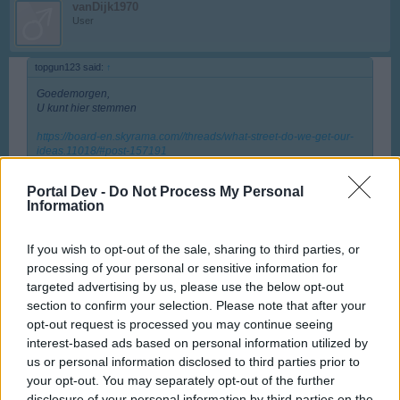
vanDijk1970
User
topgun123 said:
↑
Goedemorgen,
U kunt hier stemmen
https://board-en.skyrama.com//threads/what-street-do-we-get-our-
ideas.11018/#post-157191
dank
Portal Dev -
Do Not Process My Personal
Information
Ik hoop toch niet dat je zulke dingen elke keer komt melden
hier, want daarvoor had ik deze topic niet gestart. En
If you wish to opt-out of the sale, sharing to third parties, or
spelers kunnen nog steeds zelf bepalen of ze ergens voor
processing of your personal or sensitive information for
of tegen willen stemmen. Ik laat me er in ieder geval niet
targeted advertising by us, please use the below opt-out
door dwingen daar toe.
section to confirm your selection. Please note that after your
Of te wel begin dan een nieuwe topic of doe er geen
opt-out request is processed you may continue seeing
melding van.
interest-based ads based on personal information utilized by
Last edited:
Nov 2, 2017
us or personal information disclosed to third parties prior to
Nov 2, 2017
your opt-out. You may separately opt-out of the further
Jet-Jumbo
likes this.
disclosure of your personal information by third parties on the