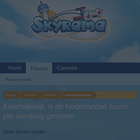
Home
Calendar
Forums
Recent posts
Home
Forums
Archive
General Archive
Klaarblijkelijk is de Nederlandse forum
per vandaag gesloten.
Dear forum reader,