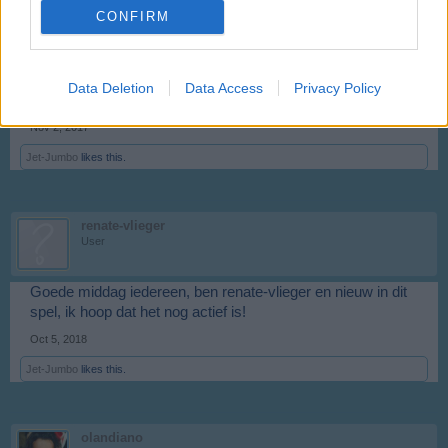
CONFIRM
Verwijderen is niet nodig, maar houd er in de toekomst wel
gewoon rekening mee AUB. Oude regels zoals bij oude
forum golden zijn wat mij betreft hier bij het nieuwe ook
geldig.
Data Deletion
Data Access
Privacy Policy
Fijne avond verder.
Nov 2, 2017
Jet-Jumbo
likes this.
renate-vlieger
User
Goede middag iedereen, ben renate-vlieger en nieuw in dit
spel, ik hoop dat het nog actief is!
Oct 5, 2018
Jet-Jumbo
likes this.
olandiano