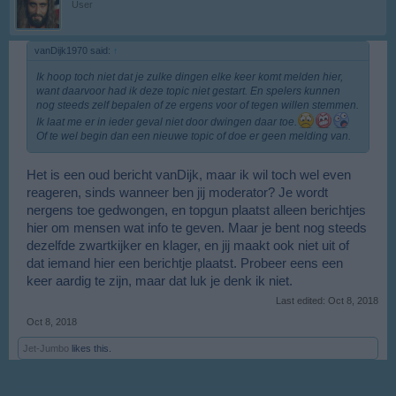
User
vanDijk1970 said:
↑
Ik hoop toch niet dat je zulke dingen elke keer komt melden hier,
want daarvoor had ik deze topic niet gestart. En spelers kunnen
nog steeds zelf bepalen of ze ergens voor of tegen willen stemmen.
Ik laat me er in ieder geval niet door dwingen daar toe.
Of te wel begin dan een nieuwe topic of doe er geen melding van.
Het is een oud bericht vanDijk, maar ik wil toch wel even
reageren, sinds wanneer ben jij moderator? Je wordt
nergens toe gedwongen, en topgun plaatst alleen berichtjes
hier om mensen wat info te geven. Maar je bent nog steeds
dezelfde zwartkijker en klager, en jij maakt ook niet uit of
dat iemand hier een berichtje plaatst. Probeer eens een
keer aardig te zijn, maar dat luk je denk ik niet.
Last edited:
Oct 8, 2018
Oct 8, 2018
Jet-Jumbo
likes this.