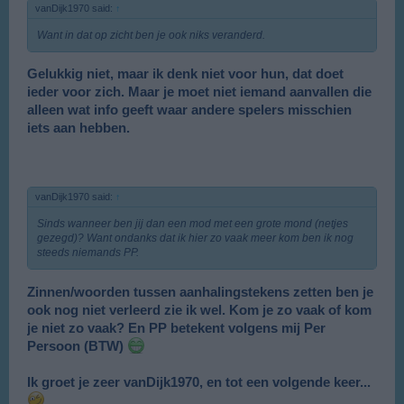
vanDijk1970 said:
↑
Want in dat op zicht ben je ook niks veranderd.
Gelukkig niet, maar ik denk niet voor hun, dat doet
ieder voor zich. Maar je moet niet iemand aanvallen die
alleen wat info geeft waar andere spelers misschien
iets aan hebben.
vanDijk1970 said:
↑
Sinds wanneer ben jij dan een mod met een grote mond (netjes
gezegd)? Want ondanks dat ik hier zo vaak meer kom ben ik nog
steeds niemands PP.
Zinnen/woorden tussen aanhalingstekens zetten ben je
ook nog niet verleerd zie ik wel.
Kom je zo vaak of kom
je niet zo vaak? En PP betekent volgens mij Per
Persoon (BTW)
Ik groet je zeer vanDijk1970, en tot een volgende keer...