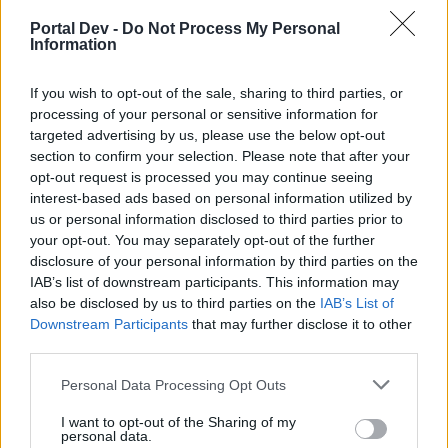
Anyakata
and
Attila201409
like this.
Portal Dev -
Do Not Process My Personal
Information
**M**
If you wish to opt-out of the sale, sharing to third parties, or
User
processing of your personal or sensitive information for
targeted advertising by us, please use the below opt-out
SkyChristine said:
↑
section to confirm your selection. Please note that after your
opt-out request is processed you may continue seeing
Megszokásból 10 percenként
interest-based ads based on personal information utilized by
us or personal information disclosed to third parties prior to
Jaaaa...már csak azért is,hogy gyorsabb legyek a műszaki
your opt-out. You may separately opt-out of the further
hibától!!!!
disclosure of your personal information by third parties on the
Oct 27, 2017
IAB’s list of downstream participants. This information may
also be disclosed by us to third parties on the
IAB’s List of
Anyakata
,
szarvasferi
and
Attila201409
like this.
Downstream Participants
that may further disclose it to other
third parties.
**M**
Personal Data Processing Opt Outs
User
I want to opt-out of the Sharing of my
personal data.
Frissítek...csak szólok!!