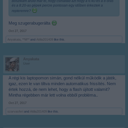
Boszikám áruld már el, hogy csináltad azt hogy a 6:40-es a 8 órás
és a 8:20-as gépek percre pontosan egy időben érkeztek a
repteremre?
Meg szugerabugerálta
Oct 27, 2017
Anyakata
,
**M**
and
Attila201409
like this.
Anyakata
User
A régi kis laptopomon simán, gond nélkül működik a játék,
igaz, ezen le van tiltva minden automatikus frissítés. Nem
értek hozzá, de nem lehet, hogy a flash újított valamit?
Mintha régebben már lett volna ebből probléma..
Oct 27, 2017
szarvasferi
and
Attila201409
like this.