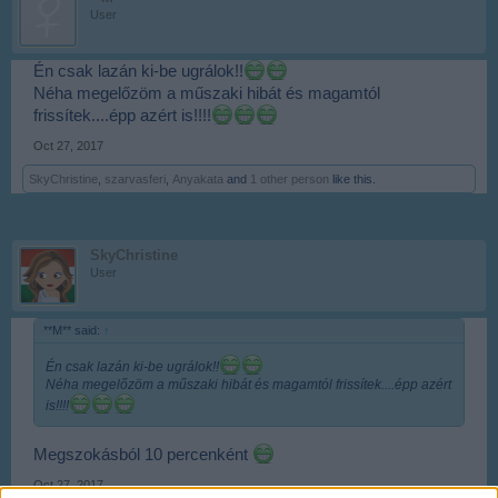
User
Én csak lazán ki-be ugrálok!!
Néha megelőzöm a műszaki hibát és magamtól
frissítek....épp azért is!!!!
Oct 27, 2017
SkyChristine
,
szarvasferi
,
Anyakata
and
1 other person
like this.
SkyChristine
User
**M** said:
↑
Én csak lazán ki-be ugrálok!!
Néha megelőzöm a műszaki hibát és magamtól frissítek....épp azért
is!!!!
Megszokásból 10 percenként
Oct 27, 2017