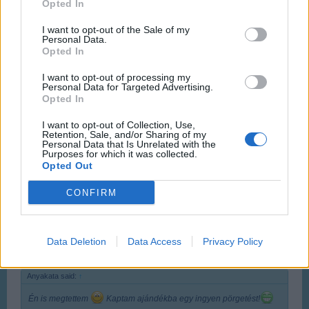
Opted In
Oct 27, 2017
I want to opt-out of the Sale of my
Anyakata
likes this.
Personal Data.
Opted In
I want to opt-out of processing my
Anyakata
Personal Data for Targeted Advertising.
User
Opted In
I want to opt-out of Collection, Use,
Én is megtettem
Kaptam ajándékba egy ingyen
Retention, Sale, and/or Sharing of my
pörgetést!
Personal Data that Is Unrelated with the
Purposes for which it was collected.
Oct 27, 2017
Opted Out
Mamóka42
,
**M**
and
Attila201409
like this.
CONFIRM
**M**
User
Data Deletion
Data Access
Privacy Policy
Anyakata said:
↑
Én is megtettem
Kaptam ajándékba egy ingyen pörgetést!