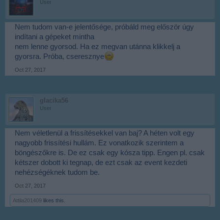
User
Nem tudom van-e jelentősége, próbáld meg először úgy
indítani a gépeket mintha
nem lenne gyorsod. Ha ez megvan utánna klikkelj a
gyorsra. Próba, cseresznye
Oct 27, 2017
glacika56
User
Nem véletlenül a frissítésekkel van baj? A héten volt egy
nagyobb frissítési hullám. Ez vonatkozik szerintem a
böngészőkre is. De ez csak egy kósza tipp. Engen pl. csak
kétszer dobott ki tegnap, de ezt csak az event kezdeti
nehézségéknek tudom be.
Oct 27, 2017
Attila201409
likes this.