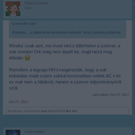
SkyChristine
User
szarvasferi said:
↑
Érdekes..., a játék telón rendesen mükszik. Nincs semmi probléma.
Mindez csak azé, me most nincs túlterhelve a szerver, a
sok mordori Ork még nem lépett be, majd nézd meg
délután
Remélem a tegnapi HH-t megérezték, hogy a sok
kidobálás miatt sztem sokkal kevesebben vettek AC-t és
ez már nem a hibákról, hanem a szerver teljesítményéről
szól.
Last edited:
Oct 27, 2017
Oct 27, 2017
Anyakata
,
szarvasferi
and
Attila201409
like this.
szarvasferi