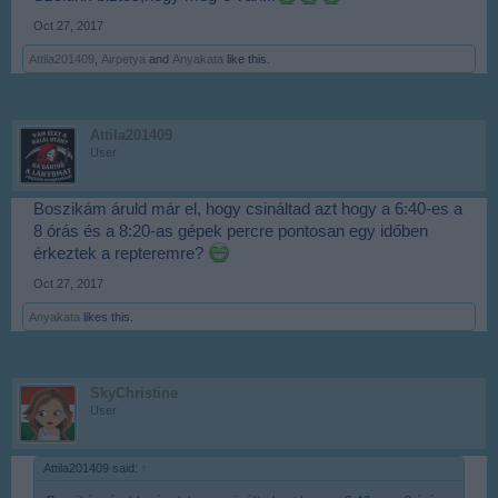
Oct 27, 2017
Attila201409
,
Airpetya
and
Anyakata
like this.
Attila201409
User
Boszikám áruld már el, hogy csináltad azt hogy a 6:40-es a
8 órás és a 8:20-as gépek percre pontosan egy időben
érkeztek a repteremre?
Oct 27, 2017
Anyakata
likes this.
SkyChristine
User
Attila201409 said:
↑