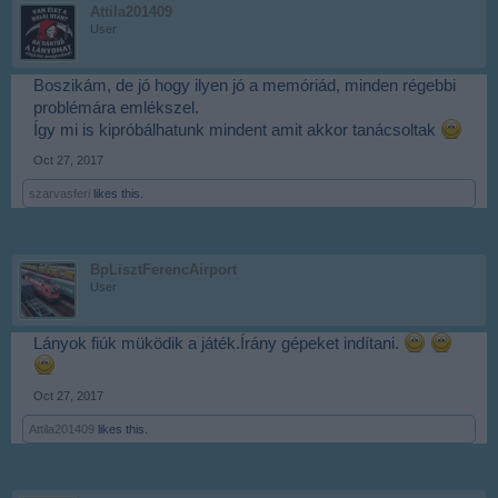
Attila201409
User
Boszikám, de jó hogy ilyen jó a memóriád, minden régebbi
problémára emlékszel.
Így mi is kipróbálhatunk mindent amit akkor tanácsoltak
Oct 27, 2017
szarvasferi
likes this.
BpLisztFerencAirport
User
Lányok fiúk müködik a játék.Írány gépeket indítani.
Oct 27, 2017
Attila201409
likes this.