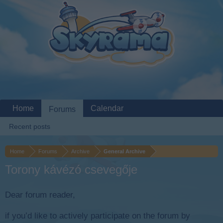
Home
Calendar
Forums
Recent posts
Home
Forums
Archive
General Archive
Torony kávézó csevegője
Dear forum reader,
if you’d like to actively participate on the forum by