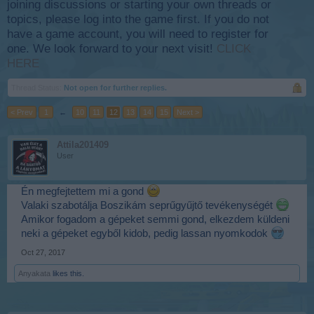
joining discussions or starting your own threads or
topics, please log into the game first. If you do not
have a game account, you will need to register for
one. We look forward to your next visit!
CLICK
HERE
Thread Status:
Not open for further replies.
< Prev
1
←
10
11
12
13
14
15
Next >
Attila201409
User
Én megfejtettem mi a gond
Valaki szabotálja Boszikám seprűgyűjtő tevékenységét
Amikor fogadom a gépeket semmi gond, elkezdem küldeni
neki a gépeket egyből kidob, pedig lassan nyomkodok
Oct 27, 2017
Anyakata
likes this.