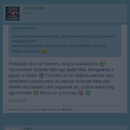
Attila201409
User
szarvasferi said:
↑
Nem tudom van-e jelentősége, próbáld meg először úgy indítani a
gépeket mintha
nem lenne gyorsod. Ha ez megvan utánna klikkelj a gyorsra.
Próba, cseresznye
Próbáltam én már mindent, még a ráolvasást is
Hál istennek felütötte fejét egy újabb hiba, beragadnak a
gépek a kifutón
Frissítés és az ellátóra pakolás után
elrepülnek szerencsére, és persze műszaki hiba után
történt visszalépés után ragadnak be, szóval utána még
egy frissítés
Fincsi ez a mai nap
Oct 27, 2017
Mamóka42
,
szarvasferi
and
Anyakata
like this.
**M**