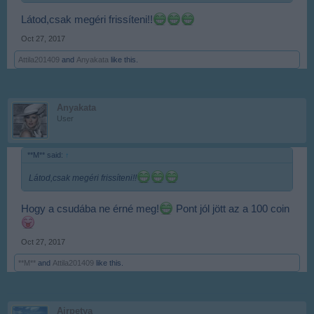
Látod,csak megéri frissíteni!!
Oct 27, 2017
Attila201409
and
Anyakata
like this.
Anyakata
User
**M** said:
↑
Látod,csak megéri frissíteni!!
Hogy a csudába ne érné meg!
Pont jól jött az a 100 coin
Oct 27, 2017
**M**
and
Attila201409
like this.
Airpetya