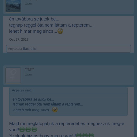
User
én továbbra se jutok be...
tegnap reggel óta nem láttam a repterem...
lehet h már meg sincs...
Oct 27, 2017
Anyakata
likes this.
**M**
User
Airpetya said:
↑
én továbbra se jutok be...
tegnap reggel óta nem láttam a repterem...
lehet h már meg sincs...
Majd mi meglátogatjuk a repteredet és megnézzük meg-e
van!!
Szólunk biztos,hogy meg-e van!!!