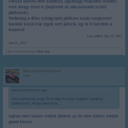
Persze semmi nem kötelező, ugyanúgy működne minden,
mint ahogy most is (bejönnek az alacsonyabb szintű
játékosok).
Mellesleg a 40es szintig tartó játékom során megismert
barátok közül már egyik sem játszik, így le is kerültek a
listámról
Last edited:
Sep 21, 2017
Sep 21, 2017
BpLisztFerencAirport
likes this.
BpLisztFerencAirport
User
ANONYMUS*POINT said:
↑
ezer szerencse, hogy Te itt vagy és tudsz segíteni "szegény
játékosnak", ahogy írtad anno.
sajnos nem tudom melyik játékos az és nem tudom melyik
gépet keresi.