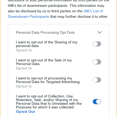
disclosure of your personal information by third parties on the
Attila201409
IAB’s list of downstream participants. This information may
User
also be disclosed by us to third parties on the
IAB’s List of
Downstream Participants
that may further disclose it to other
glacika56 said:
↑
third parties.
Szegényke, de sajnállak.
Én szívesen
Personal Data Processing Opt Outs
elküldöm a flottámat Neked, csak nem tudom mikor tudod
fogadni. Igaz nem nagy a flottám, de sok kicsi sokra megy.
I want to opt-out of the Sharing of my
personal data.
Opted In
Köszönöm
Ugye, hogy szegény Én
I want to opt-out of the Sale of my
Szombaton biztosan játszom
Personal Data.
Opted In
Sep 21, 2017
SkyChristine
,
DÉDI
and
Anyakata
like this.
I want to opt-out of processing my
Personal Data for Targeted Advertising.
Opted In
glacika56
I want to opt-out of Collection, Use,
User
Retention, Sale, and/or Sharing of my
Personal Data that Is Unrelated with the
Purposes for which it was collected.
Opted Out
Attila201409 said:
↑