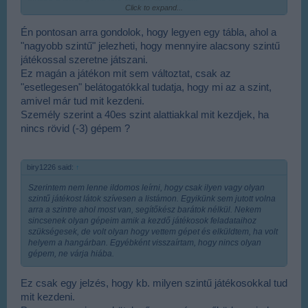
Click to expand...
Emlékszem, amikor még 30-valahányas szinten voltam, naná, hogy
"a nagyobbakkal" szerettem volna játszani, másképp nehéz volt
előbbre lépni, de az is igaz, hogy azért nem voltam ilyen szemtelen,
Én pontosan arra gondolok, hogy legyen egy tábla, ahol a
mint manapság egyesek.
Szerencsére azért mindig akadt egy-
"nagyobb szintű" jelezheti, hogy mennyire alacsony szintű
egy jóbarát, aki segített, és erről nem szoktam elfeledkezni most,
játékossal szeretne játszani.
hogy már 70 felett járok (öregszünk
).
Ez magán a játékon mit sem változtat, csak az
"esetlegesen" belátogatókkal tudatja, hogy mi az a szint,
amivel már tud mit kezdeni.
Személy szerint a 40es szint alattiakkal mit kezdjek, ha
nincs rövid (-3) gépem ?
biry1226 said:
↑
Szerintem nem lenne ildomos leírni, hogy csak ilyen vagy olyan
szintű játékost látok szívesen a listámon. Egyikünk sem jutott volna
arra a szintre ahol most van, segítőkész barátok nélkül. Nekem
sincsenek olyan gépeim amik a kezdő játékosok feladataihoz
szükségesek, de volt olyan hogy vettem gépet és elküldtem, ha volt
helyem a hangárban. Egyébként visszaírtam, hogy nincs olyan
gépem, ne várja hiába.
Ez csak egy jelzés, hogy kb. milyen szintű játékosokkal tud
mit kezdeni.