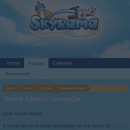
Home
Calendar
Forums
Recent posts
Home
Forums
Archive
General Archive
Torony kávézó csevegője
Dear forum reader,
if you’d like to actively participate on the forum by