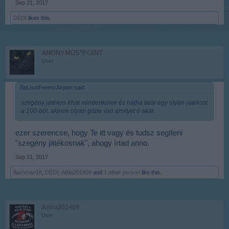
Sep 21, 2017
DÉDI
likes this.
ANONYMUS*POINT
User
BpLisztFerencAirport said:
↑
szegény játékos írhat mindenkinek és hátha talál egy olyan játékost
a 100-ból, akinek olyan gépe van amilyet ö akar.
ezer szerencse, hogy Te itt vagy és tudsz segíteni
"szegény játékosnak", ahogy írtad anno.
Sep 21, 2017
flashman18
,
DÉDI
,
Attila201409
and
1 other person
like this.
Attila201409
User