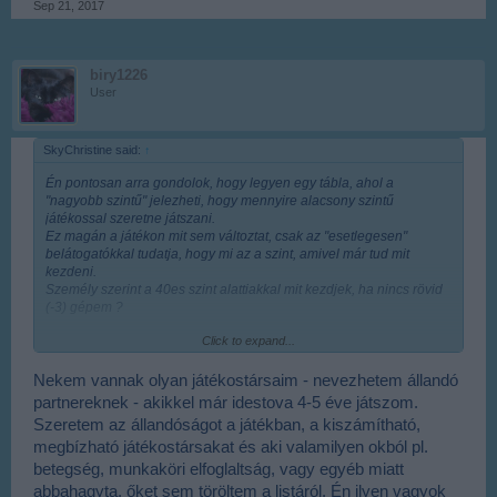
Sep 21, 2017
biry1226
User
SkyChristine said:
↑
Én pontosan arra gondolok, hogy legyen egy tábla, ahol a
"nagyobb szintű" jelezheti, hogy mennyire alacsony szintű
játékossal szeretne játszani.
Ez magán a játékon mit sem változtat, csak az "esetlegesen"
belátogatókkal tudatja, hogy mi az a szint, amivel már tud mit
kezdeni.
Személy szerint a 40es szint alattiakkal mit kezdjek, ha nincs rövid
(-3) gépem ?
Click to expand...
Ez csak egy jelzés, hogy kb. milyen szintű játékosokkal tud mit
Nekem vannak olyan játékostársaim - nevezhetem állandó
kezdeni.
partnereknek - akikkel már idestova 4-5 éve játszom.
Persze semmi nem kötelező, ugyanúgy működne minden, mint
Szeretem az állandóságot a játékban, a kiszámítható,
ahogy most is (bejönnek az alacsonyabb szintű játékosok).
megbízható játékostársakat és aki valamilyen okból pl.
Mellesleg a 40es szintig tartó játékom során megismert barátok
közül már egyik sem játszik, így le is kerültek a listámról
betegség, munkaköri elfoglaltság, vagy egyéb miatt
abbahagyta, őket sem töröltem a listáról. Én ilyen vagyok