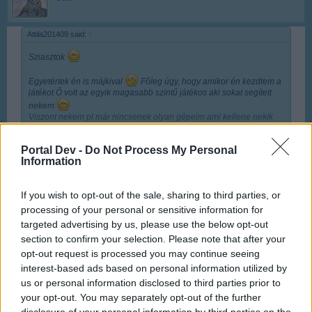
Attila201409 said:
↑
Sziasztok
Egyetértek én is májkival
Főleg úgy, hogy amikor én kezdtem a
játékot Ő volt az egyik magasabb szintű játékos aki sokat segített
nekem
Viszont nekem pl már nincsenek olyan gépeim ami kellene nekik
(pl. rama xs turbo, rama m turbo, ezeket már mind
leselejteztem).
Portal Dev -
Do Not Process My Personal
Nekem is sok alacsonyabb szintű játékos ismerősöm van, és
Click to expand...
Information
tényleg csak azzal tudok segíteni neki, hogy küldök gépet a
szintlépés miatt.
Szegényke, de sajnállak.
Én szívesen
Csak nekem nem akar összejönni a 80
Szegény én
If you wish to opt-out of the sale, sharing to third parties, or
elküldöm a flottámat Neked, csak nem tudom mikor
processing of your personal or sensitive information for
tudod fogadni. Igaz nem nagy a flottám, de sok kicsi
targeted advertising by us, please use the below opt-out
Üdv:Attila201409
sokra megy.
section to confirm your selection. Please note that after your
Sep 21, 2017
opt-out request is processed you may continue seeing
interest-based ads based on personal information utilized by
DÉDI
,
Anyakata
and
Attila201409
like this.
us or personal information disclosed to third parties prior to
your opt-out. You may separately opt-out of the further