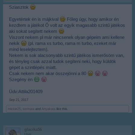
Sziasztok
Egyetértek én is májkival
Főleg úgy, hogy amikor én
kezdtem a játékot Ő volt az egyik magasabb szintű játékos
aki sokat segített nekem
Viszont nekem pl már nincsenek olyan gépeim ami kellene
nekik
(pl. rama xs turbo, rama m turbo, ezeket már
mind leselejteztem).
Nekem is sok alacsonyabb szintű játékos ismerősöm van,
és tényleg csak azzal tudok segíteni neki, hogy küldök
gépet a szintlépés miatt.
Csak nekem nem akar összejönni a 80
Szegény én
Üdv:Attila201409
Sep 21, 2017
mickie25
,
serinata
and
Anyakata
like this.
glacika56
User