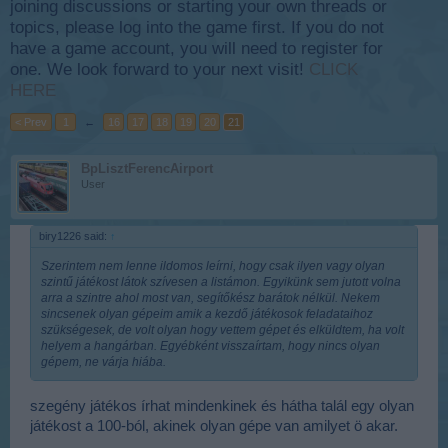
joining discussions or starting your own threads or
topics, please log into the game first. If you do not
have a game account, you will need to register for
one. We look forward to your next visit!
CLICK
HERE
< Prev
1
←
16
17
18
19
20
21
BpLisztFerencAirport
User
biry1226 said:
↑
Szerintem nem lenne ildomos leírni, hogy csak ilyen vagy olyan
szintű játékost látok szívesen a listámon. Egyikünk sem jutott volna
arra a szintre ahol most van, segítőkész barátok nélkül. Nekem
sincsenek olyan gépeim amik a kezdő játékosok feladataihoz
szükségesek, de volt olyan hogy vettem gépet és elküldtem, ha volt
helyem a hangárban. Egyébként visszaírtam, hogy nincs olyan
gépem, ne várja hiába.
szegény játékos írhat mindenkinek és hátha talál egy olyan
játékost a 100-ból, akinek olyan gépe van amilyet ö akar.