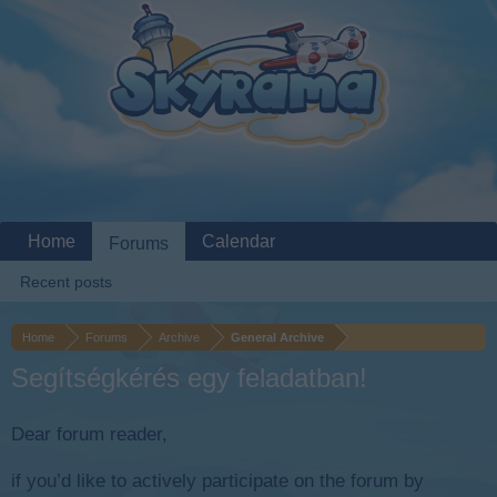
Home
Calendar
Forums
Recent posts
Home
Forums
Archive
General Archive
Segítségkérés egy feladatban!
Dear forum reader,
if you’d like to actively participate on the forum by