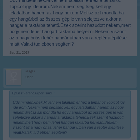
Üdv mindenkinek.Mivel nem találtam ehhez a témához
Topicot így ide írom.Nekem nem segítség kell egy
feladatban hanem az hogy nekem Métisz azt mondta ha
egy hangárból az összes gép le van selejtezve akkor a
hangár a raktárba tehető.Ezek szerint hazudott nekem,mert
hogy nem lehet hangárt raktárba helyezni.Nekem viszont
az a nagy óriási fehér hangár útban van a reptér átépítése
miatt.Valaki tud ebben segíteni?
Sep 21, 2017
**M**
User
BpLisztFerencAirport said:
↑
Üdv mindenkinek.Mivel nem találtam ehhez a témához Topicot így
ide írom.Nekem nem segítség kell egy feladatban hanem az hogy
nekem Métisz azt mondta ha egy hangárból az összes gép le van
selejtezve akkor a hangár a raktárba tehető.Ezek szerint hazudott
nekem,mert hogy nem lehet hangárt raktárba helyezni.Nekem
viszont az a nagy óriási fehér hangár útban van a reptér átépítése
miatt.Valaki tud ebben segíteni?