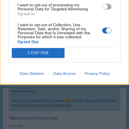
I want to opt-out of processing my
Personal Data for Targeted Advertising.
gábor
Opted In
User
I want to opt-out of Collection, Use,
Retention, Sale, and/or Sharing of my
tud nekem mondani olyan barátot ki ázsiba van oda kellene
Personal Data that Is Unrelated with the
küldeni 95 helikoptert és 45 repülőt
Purposes for which it was collected.
Opted Out
Oct 1, 2017
Anyakata
and
Attila201409
like this.
CONFIRM
BpLisztFerencAirport
Data Deletion
Data Access
Privacy Policy
User
Attila201409 said:
↑
Akkor ez az így járás tipikus esete
Próbálj meg együtt élni vele,
hogy bizony a nagy hangár útban lesz.
Talán heckerrel menni fog
Oct 1, 2017