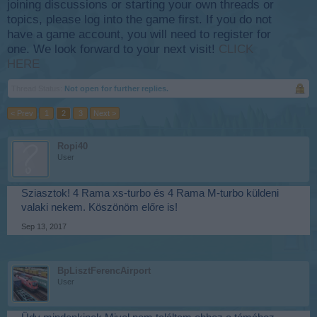
joining discussions or starting your own threads or
topics, please log into the game first. If you do not
have a game account, you will need to register for
one. We look forward to your next visit!
CLICK
HERE
Thread Status:
Not open for further replies.
< Prev
1
2
3
Next >
Ropi40
User
Sziasztok! 4 Rama xs-turbo és 4 Rama M-turbo küldeni
valaki nekem. Köszönöm előre is!
Sep 13, 2017
BpLisztFerencAirport
User