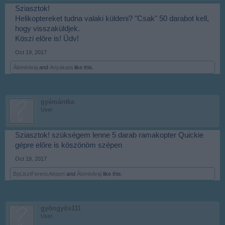
Sziasztok!
Helikoptereket tudna valaki küldeni? "Csak" 50 darabot kell,
hogy visszaküldjek.
Köszi előre is! Üdv!
Oct 19, 2017
Álomtolvaj
and
Anyakata
like this.
gyémántka
User
Sziasztok! szükségem lenne 5 darab ramakopter Quickie
gépre előre is köszönöm szépen
Oct 19, 2017
BpLisztFerencAirport
and
Álomtolvaj
like this.
gyöngyös111
User