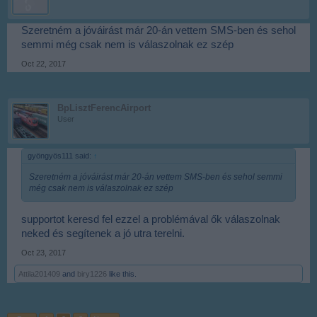
Szeretném a jóváirást már 20-án vettem SMS-ben és sehol
semmi még csak nem is válaszolnak ez szép
Oct 22, 2017
BpLisztFerencAirport
User
gyöngyös111 said:
↑
Szeretném a jóváirást már 20-án vettem SMS-ben és sehol semmi
még csak nem is válaszolnak ez szép
supportot keresd fel ezzel a problémával ők válaszolnak
neked és segítenek a jó utra terelni.
Oct 23, 2017
Attila201409
and
biry1226
like this.