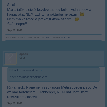
Szia!
Már a játék elejétől kezdve tudnod kellett volna,hogy a
hangárokat NEM LEHET a raktárba helyezni!!!
Nem ma kezdted a játékot,tudtom szerint!!!
Szép napot!!
Sep 21, 2017
mickie25
,
Attila201409
,
Sky-Court
and
2 others
like this.
apa55
User
BpLisztFerencAirport said:
↑
Ezek szerint hazudott nekem
Ritkán írok. Pláne nem szokásom Métiszt védeni, sőt. De
az már történelem. Ellenberger, NEM hazudott, max
rosszul emlékezett.
Sep 21, 2017