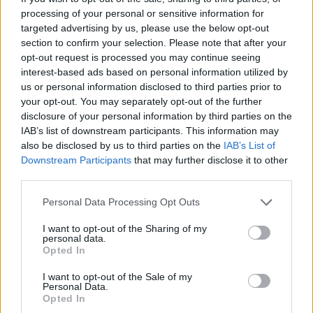
serinata
and
**M**
like this.
processing of your personal or sensitive information for
targeted advertising by us, please use the below opt-out
section to confirm your selection. Please note that after your
Attila201409
opt-out request is processed you may continue seeing
User
interest-based ads based on personal information utilized by
us or personal information disclosed to third parties prior to
BpLisztFerencAirport said:
↑
your opt-out. You may separately opt-out of the further
disclosure of your personal information by third parties on the
de nekem nem kell az a hangár.2 óriás gép volt benne le
selejteztem,mert már nincs szükségem olyan megépített
IAB’s list of downstream participants. This information may
gépekre,amúgy sem indítottam már őket útnak az elmúlt 3-4
also be disclosed by us to third parties on the
IAB’s List of
hónapban.Nem akarom máshogy elhelyezni még akkor sem ha
Downstream Participants
that may further disclose it to other
másnak ment.Métiszt nem hazugsággal vádolom ő mondta nekem
third parties.
ha üres a hangár raktárba lehet helyezni,de ha rá kérdezel lehet
elsőre azt fogja mondani ő nem mondott ilyet.Én biztosan nem
értettem félre,ha valaki megemlít egy témát a másik felé akkor ne az
Personal Data Processing Opt Outs
ellenkezője legyen és tartson ki az mellett amit mond.
I want to opt-out of the Sharing of my
Akkor ez az így járás tipikus esete
Próbálj meg együtt
personal data.
Opted In
élni vele, hogy bizony a nagy hangár útban lesz.
Sep 23, 2017
I want to opt-out of the Sale of my
Personal Data.
Anyakata
likes this.
Opted In