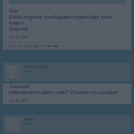
Szia
Küldök meghívót. Ha elfogadtad megbeszéljük mikor
küldjem.
Sziasztok
Oct 13, 2017
ica07
,
Álomtolvaj
and
**M**
like this.
balazsbeni99
User
Sziasztok!
Helikoptereket küldene valaki? 10 kellene visszaküldjek!
Oct 13, 2017
Aquir
User