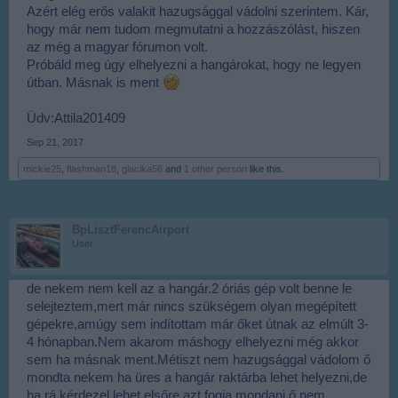
Azért elég erős valakit hazugsággal vádolni szerintem. Kár,
hogy már nem tudom megmutatni a hozzászólást, hiszen
az még a magyar fórumon volt.
Próbáld meg úgy elhelyezni a hangárokat, hogy ne legyen
útban. Másnak is ment
Üdv:Attila201409
Sep 21, 2017
mickie25
,
flashman18
,
glacika56
and
1 other person
like this.
BpLisztFerencAirport
User
de nekem nem kell az a hangár.2 óriás gép volt benne le
selejteztem,mert már nincs szükségem olyan megépített
gépekre,amúgy sem indítottam már őket útnak az elmúlt 3-
4 hónapban.Nem akarom máshogy elhelyezni még akkor
sem ha másnak ment.Métiszt nem hazugsággal vádolom ő
mondta nekem ha üres a hangár raktárba lehet helyezni,de
ha rá kérdezel lehet elsőre azt fogja mondani ő nem