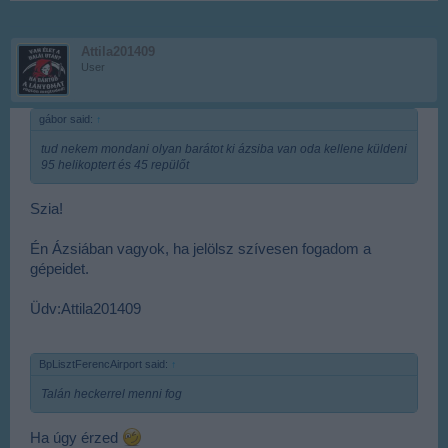
Attila201409
User
gábor said:
↑
tud nekem mondani olyan barátot ki ázsiba van oda kellene küldeni
95 helikoptert és 45 repülőt
Szia!
Én Ázsiában vagyok, ha jelölsz szívesen fogadom a
gépeidet.
Üdv:Attila201409
BpLisztFerencAirport said:
↑
Talán heckerrel menni fog
Ha úgy érzed