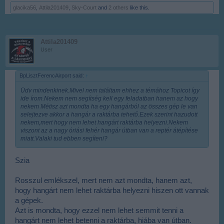
glacika56
,
Attila201409
,
Sky-Court
and
2 others
like this.
Attila201409
User
BpLisztFerencAirport said:
↑
Üdv mindenkinek.Mivel nem találtam ehhez a témához Topicot így
ide írom.Nekem nem segítség kell egy feladatban hanem az hogy
nekem Métisz azt mondta ha egy hangárból az összes gép le van
selejtezve akkor a hangár a raktárba tehető.Ezek szerint hazudott
nekem,mert hogy nem lehet hangárt raktárba helyezni.Nekem
viszont az a nagy óriási fehér hangár útban van a reptér átépítése
miatt.Valaki tud ebben segíteni?
Szia
Rosszul emlékszel, mert nem azt mondta, hanem azt,
hogy hangárt nem lehet raktárba helyezni hiszen ott vannak
a gépek.
Azt is mondta, hogy ezzel nem lehet semmit tenni a
hangárt nem lehet betenni a raktárba, hiába van útban.