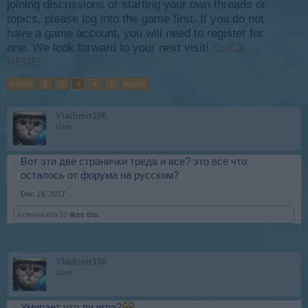
joining discussions or starting your own threads or
topics, please log into the game first. If you do not
have a game account, you will need to register for
one. We look forward to your next visit!
CLICK
HERE
< Prev
1
2
3
4
5
Next >
Vladimir108
User
Вот эти две странички треда и все? это все что
осталось от форума на русском?
Dec 19, 2017
krasnoludek10
likes this.
Vladimir108
User
Умирает что ли игра?