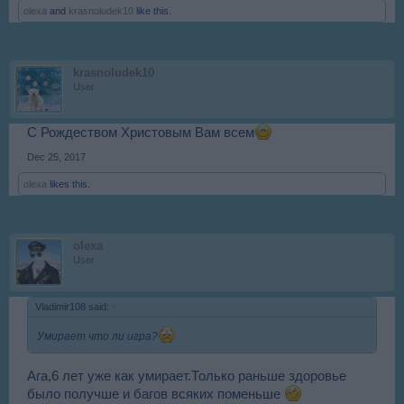
olexa
and
krasnoludek10
like this.
krasnoludek10
User
С Рождеством Христовым Вам всем
Dec 25, 2017
olexa
likes this.
olexa
User
Vladimir108 said:
↑
Умирает что ли игра?
Ага,6 лет уже как умирает.Только раньше здоровье
было получше и багов всяких поменьше