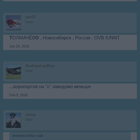
aer07
User
Т
ОЛМАЧЁВ
О
, Новосибирск , Россия . OVB /UNNT
Jan 29, 2018
AndrewLevRus
User
...аэропортов на "о" заведомо меньше
Feb 9, 2018
olexa
User
AndrewLevRus said:
↑