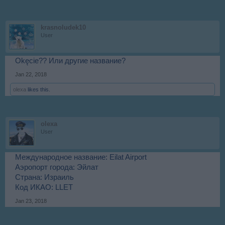
krasnoludek10
User
Okęcie?? Или другие название?
Jan 22, 2018
olexa
likes this.
olexa
User
Международное название: Eilat Airport
Аэропорт города: Эйлат
Страна: Израиль
Код ИКАО: LLET
Jan 23, 2018