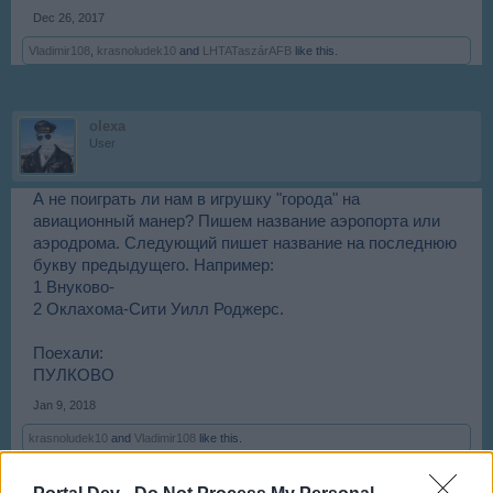
Dec 26, 2017
Vladimir108
,
krasnoludek10
and
LHTATaszárAFB
like this.
olexa
User
А не поиграть ли нам в игрушку "города" на
авиационный манер? Пишем название аэропорта или
аэродрома. Следующий пишет название на последнюю
букву предыдущего. Например:
1 Внуково-
2 Оклахома-Сити Уилл Роджерс.
Поехали:
ПУЛКОВО
Jan 9, 2018
krasnoludek10
and
Vladimir108
like this.