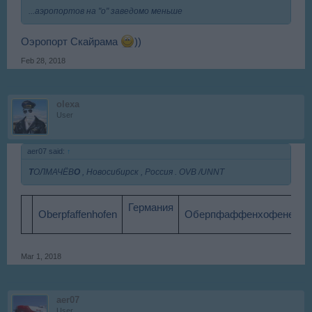
...аэропортов на "о" заведомо меньше
Оэропорт Скайрама
))
Feb 28, 2018
olexa
User
aer07 said:
↑
Т
ОЛМАЧЁВ
О
, Новосибирск , Россия . OVB /UNNT
Германия
O
Oberpfaffenhofen​
Оберпфаффенхофене​
Mar 1, 2018
aer07
User