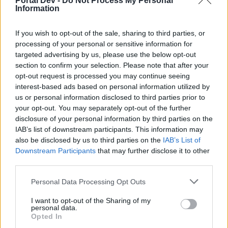
Portal Dev -
Do Not Process My Personal
Information
Vladimir108
User
If you wish to opt-out of the sale, sharing to third parties, or
processing of your personal or sensitive information for
olexa said:
↑
targeted advertising by us, please use the below opt-out
А не поиграть ли нам в игрушку "города" на авиационный
section to confirm your selection. Please note that after your
манер? Пишем название аэропорта или аэродрома.
Следующий пишет название на последнюю букву
opt-out request is processed you may continue seeing
предыдущего. Например:
interest-based ads based on personal information utilized by
1 Внуково-
us or personal information disclosed to third parties prior to
2 Оклахома-Сити Уилл Роджерс.
your opt-out. You may separately opt-out of the further
Поехали:
disclosure of your personal information by third parties on the
ПУЛКОВО
IAB’s list of downstream participants. This information may
also be disclosed by us to third parties on the
IAB’s List of
О'Хара
Downstream Participants
that may further disclose it to other
Jan 15, 2018
third parties.
olexa
and
krasnoludek10
like this.
Personal Data Processing Opt Outs
I want to opt-out of the Sharing of my
personal data.
aer07
Opted In
User