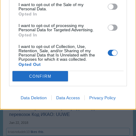
I want to opt-out of the Sale of my
Personal Data.
АКТОБЕ , Актобе ( Актюбинск) , Казахстан . AKX /
Opted In
UATT.
Last edited:
Jan 20, 2018
I want to opt-out of processing my
Personal Data for Targeted Advertising.
Jan 20, 2018
Opted In
olexa
and
krasnoludek10
like this.
I want to opt-out of Collection, Use,
Retention, Sale, and/or Sharing of my
Personal Data that Is Unrelated with the
Purposes for which it was collected.
olexa
Opted Out
User
CONFIRM
aer07 said:
↑
АКТОБЕ , Актобе ( Актюбинск) , Казахстан . AKX / UATT.
Data Deletion
Data Access
Privacy Policy
Ермолино
Специализированный аэропорт для бюджетных
перевозок Код ИКАО: UUWE
Jan 22, 2018
krasnoludek10
likes this.