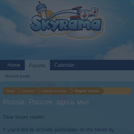
Home
Calendar
Forums
Recent posts
Home
Forums
Players & Game
Players' Corner
Russia, Россия, здесь мы!
Dear forum reader,
if you’d like to actively participate on the forum by