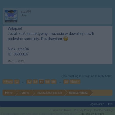
staś04
User
Witajcie!
Jeżeli ktoś jest aktywny, możecie w dowolnej chwili
podesłać samoloty. Pozdrawiam
Nick: stas04
ID: 8600316
Mar 15, 2022
(You must log in or sign up to reply here.)
< Prev
1
←
62
63
64
65
66
→
68
Next >
Home
Forums
International Section
Sekcja Polska
Legal Notice
Help
Terms and Rules
Privacy Policy
Cookie Settings
Forum software by XenForo
Forum software by XenForo™
Add-ons by Brivium
®