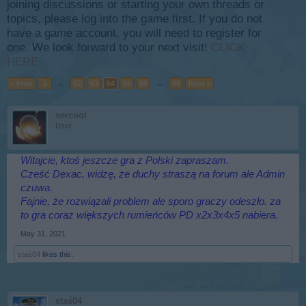
joining discussions or starting your own threads or
topics, please log into the game first. If you do not
have a game account, you will need to register for
one. We look forward to your next visit!
CLICK
HERE
< Prev
1
←
62
63
64
65
66
→
68
Next >
sercool
User
Witajcie, ktoś jeszcze gra z Polski zapraszam.
Cześć Dexac, widzę, że duchy straszą na forum ale Admin
czuwa.
Fajnie, że rozwiązali problem ale sporo graczy odeszło. za
to gra coraz większych rumieńców PD x2x3x4x5 nabiera.
May 31, 2021
staś04
likes this.
staś04