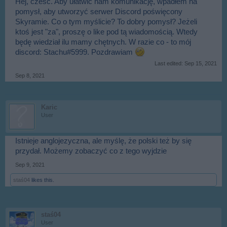
Hej, cześć. Aby ułatwić nam komunikację, wpadłem na
pomysł, aby utworzyć serwer Discord poświęcony
Skyramie. Co o tym myślicie? To dobry pomysł? Jeżeli
ktoś jest "za", proszę o like pod tą wiadomością. Wtedy
będę wiedział ilu mamy chętnych. W razie co - to mój
discord: Stachu#5999. Pozdrawiam
Last edited:
Sep 15, 2021
Sep 8, 2021
Karic
User
Istnieje anglojezyczna, ale myślę, że polski też by się
przydał. Możemy zobaczyć co z tego wyjdzie
Sep 9, 2021
staś04
likes this.
staś04
User