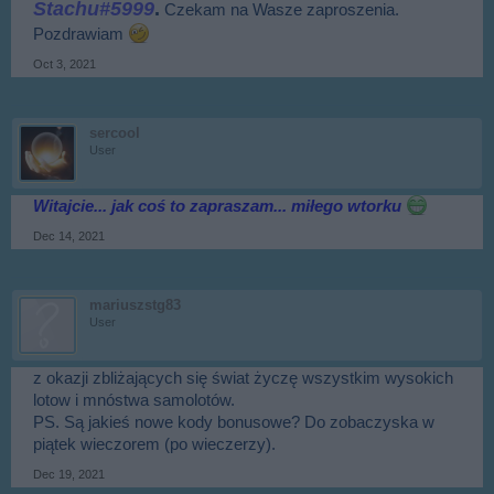
Stachu#5999
.
Czekam na Wasze zaproszenia.
Pozdrawiam
Oct 3, 2021
sercool
User
Witajcie... jak coś to zapraszam... miłego wtorku
Dec 14, 2021
mariuszstg83
User
z okazji zbliżających się świat życzę wszystkim wysokich
lotow i mnóstwa samolotów.
PS. Są jakieś nowe kody bonusowe? Do zobaczyska w
piątek wieczorem (po wieczerzy).
Dec 19, 2021