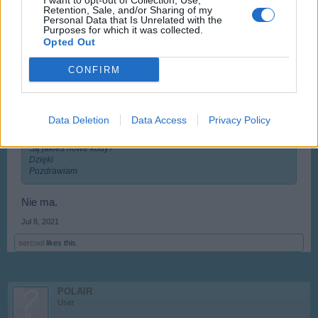
I want to opt-out of Collection, Use,
Dzięki
Retention, Sale, and/or Sharing of my
Pozdrawiam
Personal Data that Is Unrelated with the
Purposes for which it was collected.
Jul 7, 2021
Opted Out
CONFIRM
wojtekpl999
User
Data Deletion
Data Access
Privacy Policy
POLAIR said:
↑
Są jakieś nowe kody?
Dzięki
Pozdrawiam
Nie ma.
Jul 8, 2021
sercool
likes this.
POLAIR
User