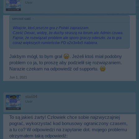
User
sercool said:
↑
Witajcie, ktoś jeszcze gra z Polski zapraszam.
Cześć Dexac, widzę, że duchy straszą na forum ale Admin czuwa.
Fajnie, że rozwiązali problem ale sporo graczy odeszło. za to gra
coraz większych rumieńców PD x2x3x4x5 nabiera.
Jakbym mógł, to bym grał
. Jeżeli ktoś miał podobny
problem co ja, to proszę aby podzielił się rozwiązaniem.
Narazie czekam na odpowiedź od supportu.
Jun 1, 2021
staś04
User
To są jakieś żarty! Człowiek chce sobie najzwyczajniej
pograć, wykorzystać kod bonusowy ograniczony czasem,
a tu co? W odpowiedzi na zapytanie dot. mojego problemu
otrzymałem taką odpowiedź: