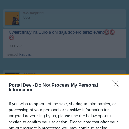
wojtekpl999
User
Ćwierćfinały na Euro a oni dają dopiero teraz event
.
Jul 1, 2021
sercool
likes this.
sercool
User
Portal Dev -
Do Not Process My Personal
Information
Witaj Wojtku, przecież to standard, były walentynki ale
event z d... były urodziny a event z d... .
If you wish to opt-out of the sale, sharing to third parties, or
Albo się przyzwyczajasz i nie masz oczekiwań albo
processing of your personal or sensitive information for
rezygnujesz z gry.
targeted advertising by us, please use the below opt-out
Jul 4, 2021
section to confirm your selection. Please note that after your
opt-out request is processed you may continue seeing