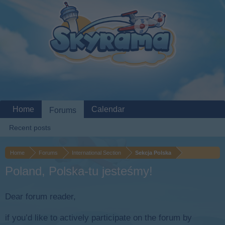
Home
Calendar
Forums
Recent posts
Home
Forums
International Section
Sekcja Polska
Poland, Polska-tu jesteśmy!
Dear forum reader,
if you’d like to actively participate on the forum by