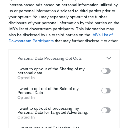
interest-based ads based on personal information utilized by
wojtekpl999
us or personal information disclosed to third parties prior to
User
your opt-out. You may separately opt-out of the further
disclosure of your personal information by third parties on the
sercool said:
↑
IAB’s list of downstream participants. This information may
also be disclosed by us to third parties on the
IAB’s List of
Witaj Wojtku, przecież to standard, były walentynki ale event z d...
były urodziny a event z d... .
Downstream Participants
that may further disclose it to other
Albo się przyzwyczajasz i nie masz oczekiwań albo rezygnujesz z
third parties.
gry.
Personal Data Processing Opt Outs
Już dawno się przyzwyczaiłem, w tym evencie poluję na te
balony ( stratos4) zawsze chciałem je mieć.
I want to opt-out of the Sharing of my
personal data.
Jul 4, 2021
Opted In
sercool
likes this.
I want to opt-out of the Sale of my
Personal Data.
Opted In
POLAIR
I want to opt-out of processing my
User
Personal Data for Targeted Advertising.
Opted In
Są jakieś nowe kody?