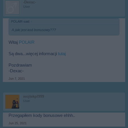
-Dexac-
User
POLAIR said:
↑
A jaki jest kod bonusowy???
Witaj
POLAIR
Są dwa...więcej informacji
tutaj
Pozdrawiam
-Dexac-
Jun 7, 2021
wojtekpl999
User
Przegapiłem kody bonusowe ehhh..
Jun 25, 2021