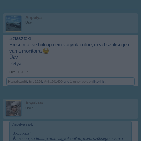
Airpetya
User
Sziasztok!
Én se ma, se holnap nem vagyok online, mivel szükségem
van a monitorra!
Üdv
Petya
Dec 9, 2017
Hajnaliszellő
,
biry1226
,
Attila201409
and
1 other person
like this.
Anyakata
User
Airpetya said:
↑
Sziasztok!
Én se ma, se holnap nem vagyok online, mivel szükségem van a