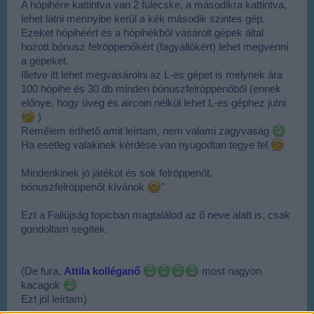
A hópihére kattintva van 2 fülecske, a másodikra kattintva,
lehet látni mennyibe kerül a kék második szintes gép.
Ezeket hópihéért és a hópihékből vásárolt gépek által
hozott bónusz felröppenőkért (fagyállókért) lehet megvenni
a gépeket.
Illetve itt lehet megvásárolni az L-es gépet is melynek ára
100 hópihe és 30 db minden bónuszfelröppenőből (ennek
előnye, hogy üveg és aircoin nélkül lehet L-es géphez jutni
)
Remélem érthető amit leírtam, nem valami zagyvaság
Ha esetleg valakinek kérdése van nyugodtan tegye fel
Mindenkinek jó játékot és sok felröppenőt,
bónuszfelröppenőt kívánok
"
Ezt a Faliújság topicban magtalálod az ő neve alatt is, csak
gondoltam segítek.
(De fura,
Attila kolléganő
most nagyon
kacagok
Ezt jól leírtam)