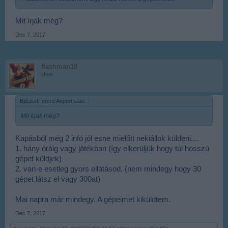
Mit írjak még?
Dec 7, 2017
flashman18
User
BpLisztFerencAirport said:
↑
Mit írjak még?
Kapásból még 2 infó jól esne mielőtt nekiállok küldeni....
1. hány óráig vagy játékban (így elkerüljük hogy túl hosszú
gépet küldjek)
2. van-e esetleg gyors ellátásod. (nem mindegy hogy 30
gépet látsz el vagy 300at)
Mai napra már mindegy. A gépeimet kiküldtem.
Dec 7, 2017