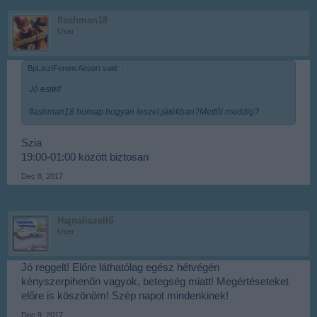
flashman18
User
BpLisztFerencAirport said:
↑
Jó estét!
flashman18 holnap hogyan leszel játékban?Mettől meddig?
Szia
19:00-01:00 között biztosan
Dec 8, 2017
Hajnaliszellő
User
Jó reggelt! Előre láthatólag egész hétvégén
kényszerpihenőn vagyok, betegség miatt! Megértéseteket
előre is köszönöm! Szép napot mindenkinek!
Dec 9, 2017