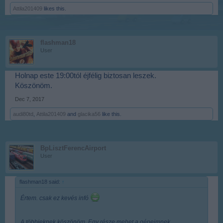
Attila201409
likes this.
flashman18
User
Holnap este 19:00tól éjfélig biztosan leszek.
Köszönöm.
Dec 7, 2017
audi80td
,
Attila201409
and
glacika56
like this.
BpLisztFerencAirport
User
flashman18 said:
↑
Értem. csak ez kevés infó
A többieknek köszönöm. Egy része mehet a gépeimnek.