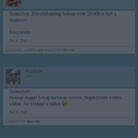
Sziasztok. Előreláthatólag holnap este 19:00kor nyit a
repterem
Köszönöm
Dec 8, 2017
Anyakata
,
audi80td
and
Attila201409
like this.
Anyakata
User
Sziasztok!
Holnap reggel 5-6-ig biztosan leszek. Napközben zöldre
váltok, ha szabad a pálya
Dec 8, 2017
Attila201409
likes this.