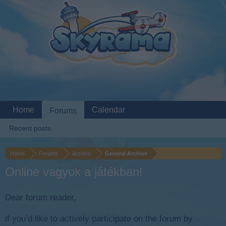
Home
Calendar
Forums
Recent posts
Home
Forums
Archive
General Archive
Online vagyok a játékban!
Dear forum reader,
if you’d like to actively participate on the forum by