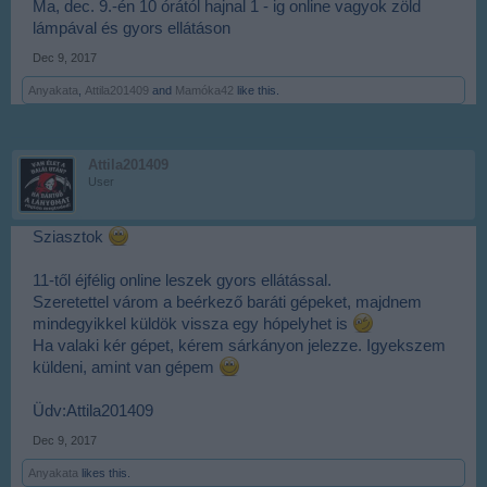
Ma, dec. 9.-én 10 órától hajnal 1 - ig online vagyok zöld
lámpával és gyors ellátáson
Dec 9, 2017
Anyakata
,
Attila201409
and
Mamóka42
like this.
Attila201409
User
Sziasztok
11-től éjfélig online leszek gyors ellátással.
Szeretettel várom a beérkező baráti gépeket, majdnem
mindegyikkel küldök vissza egy hópelyhet is
Ha valaki kér gépet, kérem sárkányon jelezze. Igyekszem
küldeni, amint van gépem
Üdv:Attila201409
Dec 9, 2017
Anyakata
likes this.