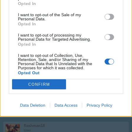
Ez így igaz, de az igazsághoz az is hozzátartozik, hogy
Opted In
lényegesen kevesebb TP is hoznak, mint az "üvegeses" L-
esek
I want to opt-out of the Sale of my
Personal Data.
Dec 8, 2017
Opted In
biry1226
,
Attila201409
,
audi80td
and
1 other person
like this.
I want to opt-out of processing my
Personal Data for Targeted Advertising.
Opted In
Hajnaliszellő
I want to opt-out of Collection, Use,
User
Retention, Sale, and/or Sharing of my
Personal Data that Is Unrelated with the
Purposes for which it was collected.
Jó reggelt mindenkinek! Elnézést kérek azoktól, akik
Opted Out
éjszakai gépeket küldtek, vagy akár most reggel, de
nagyobbik fiam megbetegedett, ma nem játszom.
CONFIRM
Mindenkinek szép napot! Legyetek jók!
Dec 8, 2017
Data Deletion
Data Access
Privacy Policy
Leemonade
likes this.
flashman18
User