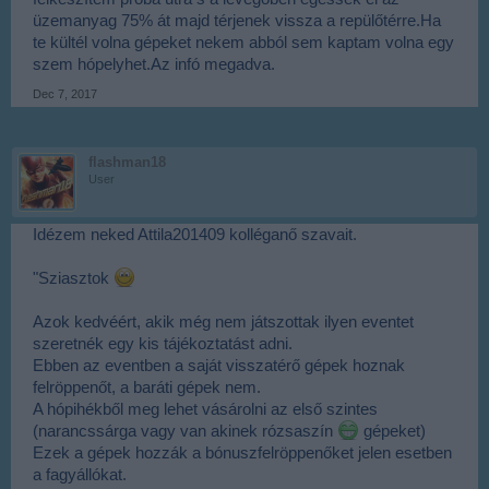
üzemanyag 75% át majd térjenek vissza a repülőtérre.Ha
te kültél volna gépeket nekem abból sem kaptam volna egy
szem hópelyhet.Az infó megadva.
Dec 7, 2017
flashman18
User
Idézem neked Attila201409 kolléganő szavait.
"Sziasztok
Azok kedvéért, akik még nem játszottak ilyen eventet
szeretnék egy kis tájékoztatást adni.
Ebben az eventben a saját visszatérő gépek hoznak
felröppenőt, a baráti gépek nem.
A hópihékből meg lehet vásárolni az első szintes
(narancssárga vagy van akinek rózsaszín
gépeket)
Ezek a gépek hozzák a bónuszfelröppenőket jelen esetben
a fagyállókat.