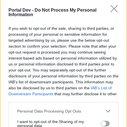
Dec 7, 2017
Portal Dev -
Do Not Process My Personal
biry1226
,
Attila201409
and
Anyakata
like this.
Information
If you wish to opt-out of the sale, sharing to third parties, or
BpLisztFerencAirport
processing of your personal or sensitive information for
User
targeted advertising by us, please use the below opt-out
section to confirm your selection. Please note that after your
köszönöm ezt az infót de majd szólok ha játékban
opt-out request is processed you may continue seeing
leszek,ha leszek
interest-based ads based on personal information utilized by
Dec 7, 2017
us or personal information disclosed to third parties prior to
your opt-out. You may separately opt-out of the further
flashman18
likes this.
disclosure of your personal information by third parties on the
IAB’s list of downstream participants. This information may
also be disclosed by us to third parties on the
IAB’s List of
apa55
Downstream Participants
that may further disclose it to other
User
third parties.
flashman18 said:
↑
Personal Data Processing Opt Outs
(ennek előnye, hogy üveg és aircoin nélkül lehet L-es géphez jutni
I want to opt-out of the Sharing of my
personal data.