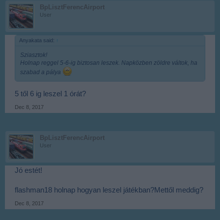
BpLisztFerencAirport
User
Anyakata said:
↑
Sziasztok!
Holnap reggel 5-6-ig biztosan leszek. Napközben zöldre váltok, ha
szabad a pálya
5 től 6 ig leszel 1 órát?
Dec 8, 2017
BpLisztFerencAirport
User
Jó estét!
flashman18 holnap hogyan leszel játékban?Mettől meddig?
Dec 8, 2017