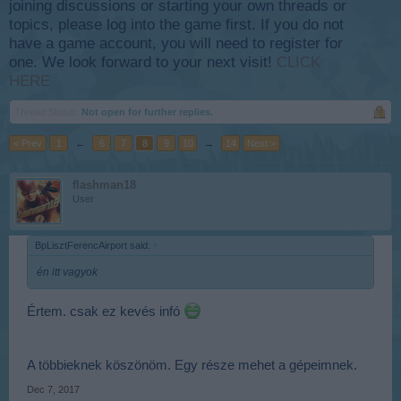
joining discussions or starting your own threads or
topics, please log into the game first. If you do not
have a game account, you will need to register for
one. We look forward to your next visit!
CLICK
HERE
Thread Status:
Not open for further replies.
< Prev
1
←
6
7
8
9
10
→
14
Next >
flashman18
User
BpLisztFerencAirport said:
↑
én itt vagyok
Értem. csak ez kevés infó
A többieknek köszönöm. Egy része mehet a gépeimnek.
Dec 7, 2017