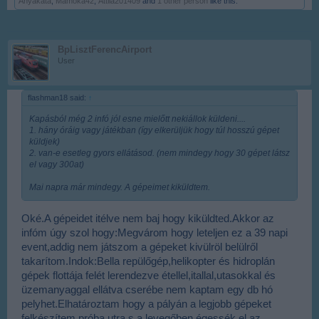
Anyakata
,
Mamóka42
,
Attila201409
and
1 other person
like this.
BpLisztFerencAirport
User
flashman18 said:
↑
Kapásból még 2 infó jól esne mielőtt nekiállok küldeni....
1. hány óráig vagy játékban (így elkerüljük hogy túl hosszú gépet
küldjek)
2. van-e esetleg gyors ellátásod. (nem mindegy hogy 30 gépet látsz
el vagy 300at)
Mai napra már mindegy. A gépeimet kiküldtem.
Oké.A gépeidet itélve nem baj hogy kiküldted.Akkor az
infóm úgy szol hogy:Megvárom hogy leteljen ez a 39 napi
event,addig nem játszom a gépeket kivülröl belülről
takarítom.Indok:Bella repülőgép,helikopter és hidroplán
gépek flottája felét lerendezve étellel,itallal,utasokkal és
üzemanyaggal ellátva cserébe nem kaptam egy db hó
pelyhet.Elhatároztam hogy a pályán a legjobb gépeket
felkészítem próba utra s a levegőben égessék el az