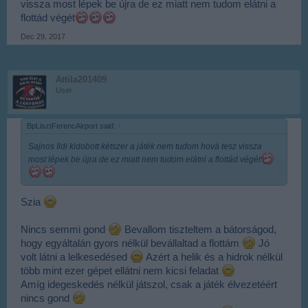
vissza most lépek be újra de ez miatt nem tudom elátni a
flottád végét
Dec 29, 2017
Attila201409
User
BpLisztFerencAirport said:
↑
Sajnos Ildi kidobott kétszer a játék nem tudom hová tesz vissza
most lépek be újra de ez miatt nem tudom elátni a flottád végét
Szia
Nincs semmi gond
Bevallom tiszteltem a bátorságod,
hogy egyáltalán gyors nélkül bevállaltad a flottám
Jó
volt látni a lelkesedésed
Azért a helik és a hidrok nélkül
több mint ezer gépet ellátni nem kicsi feladat
Amíg idegeskedés nélkül játszol, csak a játék élvezetéért
nincs gond