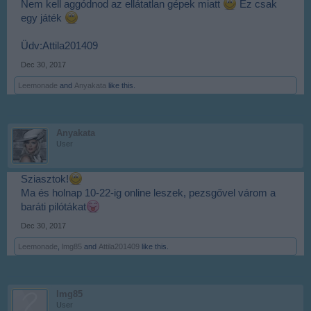
Nem kell aggódnod az ellátatlan gépek miatt
Ez csak
egy játék
Üdv:Attila201409
Dec 30, 2017
Leemonade
and
Anyakata
like this.
Anyakata
User
Sziasztok!
Ma és holnap 10-22-ig online leszek, pezsgővel várom a
baráti pilótákat
Dec 30, 2017
Leemonade
,
lmg85
and
Attila201409
like this.
lmg85
User