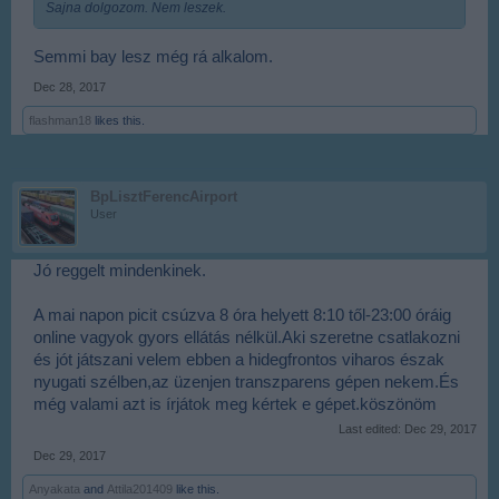
Sajna dolgozom. Nem leszek.
Semmi bay lesz még rá alkalom.
Dec 28, 2017
flashman18
likes this.
BpLisztFerencAirport
User
Jó reggelt mindenkinek.
A mai napon picit csúzva 8 óra helyett 8:10 től-23:00 óráig
online vagyok gyors ellátás nélkül.Aki szeretne csatlakozni
és jót játszani velem ebben a hidegfrontos viharos észak
nyugati szélben,az üzenjen transzparens gépen nekem.És
még valami azt is írjátok meg kértek e gépet.köszönöm
Last edited:
Dec 29, 2017
Dec 29, 2017
Anyakata
and
Attila201409
like this.