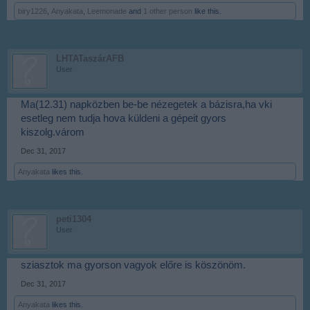
biry1226
,
Anyakata
,
Leemonade
and
1 other person
like this.
LHTATaszárAFB
User
Ma(12.31) napközben be-be nézegetek a bázisra,ha vki
esetleg nem tudja hova küldeni a gépeit gyors
kiszolg.várom
Dec 31, 2017
Anyakata
likes this.
peti1304
User
sziasztok ma gyorson vagyok előre is köszönöm.
Dec 31, 2017
Anyakata
likes this.