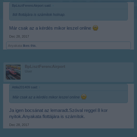
BpLisztFerencAirport said:
↑
Ildi flottájára is számítok holnap.
Már csak az a kérdés mikor leszel online
Dec 28, 2017
Anyakata
likes this.
BpLisztFerencAirport
User
Attila201409 said:
↑
Már csak az a kérdés mikor leszel online
Ja igen bocsánat az lemaradt.Szóval reggel 8 kor
nyitok.Anyakata flottájára is számítok.
Dec 28, 2017