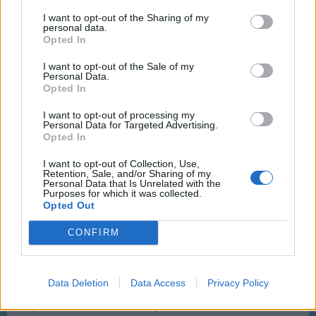
keresek 3-15 órás repcsiknek.
I want to opt-out of the Sharing of my
personal data.
Vállalom őket
Opted In
Dec 29, 2017
I want to opt-out of the Sale of my
Personal Data.
Opted In
Leemonade
User
I want to opt-out of processing my
Personal Data for Targeted Advertising.
Opted In
BpLisztFerencAirport said:
↑
I want to opt-out of Collection, Use,
Vállalom őket
Retention, Sale, and/or Sharing of my
Personal Data that Is Unrelated with the
Purposes for which it was collected.
Oké küldöm őket.
Opted Out
Dec 29, 2017
CONFIRM
BpLisztFerencAirport
User
Data Deletion
Data Access
Privacy Policy
Sajnos Ildi kidobott kétszer a játék nem tudom hová tesz