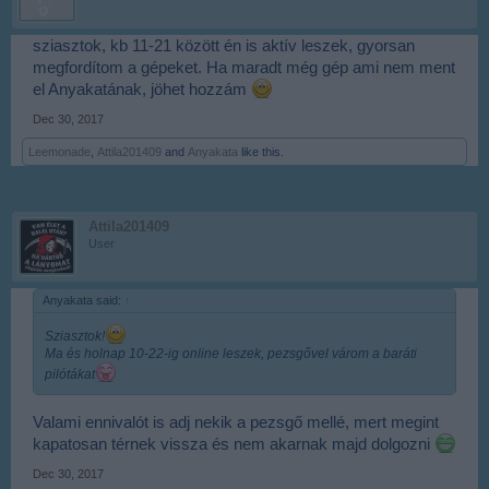
sziasztok, kb 11-21 között én is aktív leszek, gyorsan
megfordítom a gépeket. Ha maradt még gép ami nem ment
el Anyakatának, jöhet hozzám
Dec 30, 2017
Leemonade
,
Attila201409
and
Anyakata
like this.
Attila201409
User
Anyakata said:
↑
Sziasztok!
Ma és holnap 10-22-ig online leszek, pezsgővel várom a baráti
pilótákat
Valami ennivalót is adj nekik a pezsgő mellé, mert megint
kapatosan térnek vissza és nem akarnak majd dolgozni
Dec 30, 2017