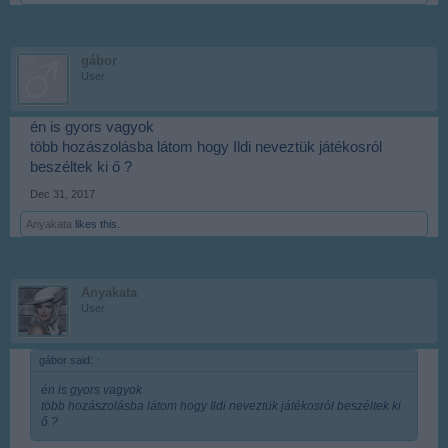
gábor
User
én is gyors vagyok
több hozászolásba látom hogy Ildi neveztük játékosról
beszéltek ki ő ?
Dec 31, 2017
Anyakata
likes this.
Anyakata
User
gábor said:
↑
én is gyors vagyok
több hozászolásba látom hogy Ildi neveztük játékosról beszéltek ki
ő ?