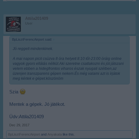
Attila201409
User
BpLisztFerencAirport said:
↑
Jó reggelt mindenkinek.
A mai napon picit csúzva 8 óra helyett 8:10 től-23:00 óráig online
vagyok gyors ellátás nélkül.Aki szeretne csatlakozni és jót játszani
velem ebben a hidegfrontos viharos észak nyugati szélben,az
üzenjen transzparens gépen nekem.És még valami azt is írjátok
meg kértek e gépet.köszönöm
Szia
Mentek a gépek. Jó játékot.
Üdv:Attila201409
Dec 29, 2017
BpLisztFerencAirport
and
Anyakata
like this.