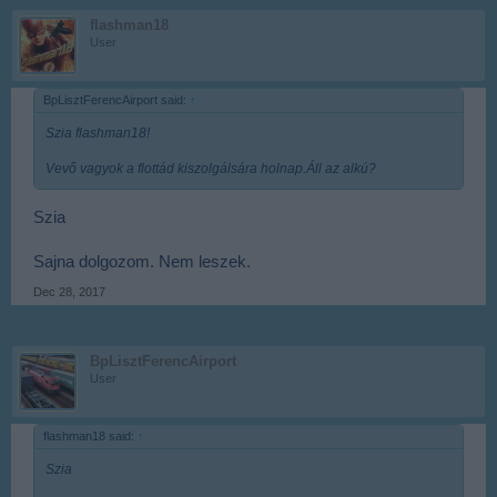
flashman18
User
BpLisztFerencAirport said:
↑
Szia flashman18!
Vevő vagyok a flottád kiszolgálsára holnap.Áll az alkú?
Szia
Sajna dolgozom. Nem leszek.
Dec 28, 2017
BpLisztFerencAirport
User
flashman18 said:
↑
Szia