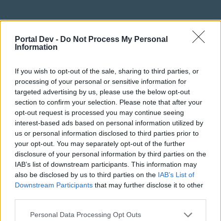
Leemonade
User
Portal Dev -
Do Not Process My Personal
Information
Sziasztok!
If you wish to opt-out of the sale, sharing to third parties, or
Mai nap nem játszok de a gépeim kireptetném. Fogadó
processing of your personal or sensitive information for
repteret keresek 3-15 órás repcsiknek.
targeted advertising by us, please use the below opt-out
section to confirm your selection. Please note that after your
Dec 29, 2017
opt-out request is processed you may continue seeing
BpLisztFerencAirport
and
Anyakata
like this.
interest-based ads based on personal information utilized by
us or personal information disclosed to third parties prior to
your opt-out. You may separately opt-out of the further
BpLisztFerencAirport
disclosure of your personal information by third parties on the
User
IAB’s list of downstream participants. This information may
also be disclosed by us to third parties on the
IAB’s List of
Downstream Participants
that may further disclose it to other
Leemonade said:
↑
third parties.
Sziasztok!
Personal Data Processing Opt Outs
Mai nap nem játszok de a gépeim kireptetném. Fogadó repteret