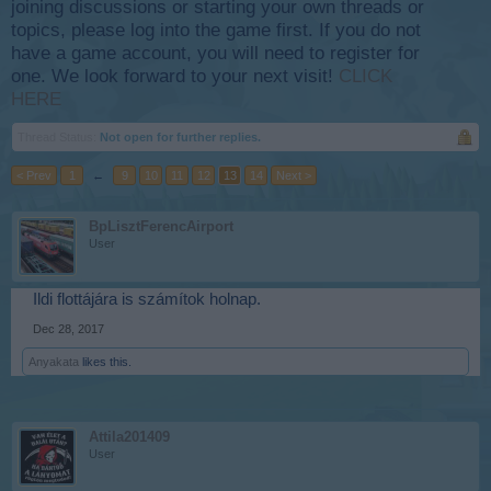
joining discussions or starting your own threads or
topics, please log into the game first. If you do not
have a game account, you will need to register for
one. We look forward to your next visit!
CLICK
HERE
Thread Status:
Not open for further replies.
< Prev
1
←
9
10
11
12
13
14
Next >
BpLisztFerencAirport
User
Ildi flottájára is számítok holnap.
Dec 28, 2017
Anyakata
likes this.
Attila201409
User