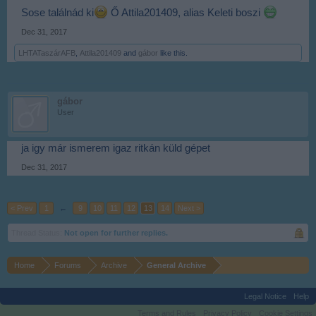
Sose találnád ki
Ő Attila201409, alias Keleti boszi
Dec 31, 2017
LHTATaszárAFB
,
Attila201409
and
gábor
like this.
gábor
User
ja igy már ismerem igaz ritkán küld gépet
Dec 31, 2017
< Prev
1
←
9
10
11
12
13
14
Next >
Thread Status:
Not open for further replies.
Home
Forums
Archive
General Archive
Legal Notice
Help
Terms and Rules
Privacy Policy
Cookie Settings