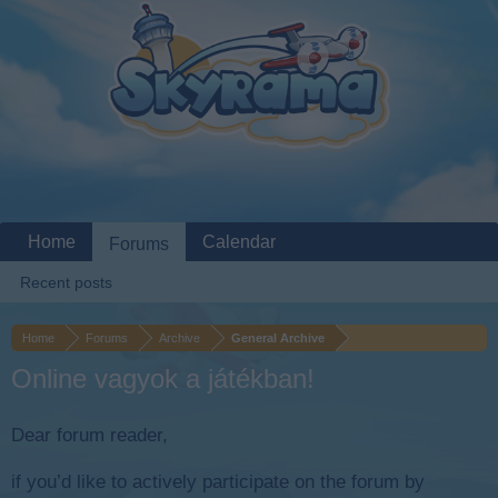
Home
Calendar
Forums
Recent posts
Home
Forums
Archive
General Archive
Online vagyok a játékban!
Dear forum reader,
if you’d like to actively participate on the forum by