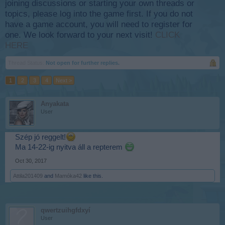
joining discussions or starting your own threads or
topics, please log into the game first. If you do not
have a game account, you will need to register for
one. We look forward to your next visit!
CLICK
HERE
Thread Status:
Not open for further replies.
1
2
3
4
Next >
Anyakata
User
Szép jó reggelt!
Ma 14-22-ig nyitva áll a repterem
Oct 30, 2017
Attila201409
and
Mamóka42
like this.
qwertzuihgfdxyí
User