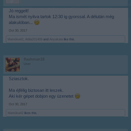
Jó reggelt!
Ma ismét nyitva tartok 12:30 ig gyorssal. A délután még
alakulóban...
Oct 30, 2017
Mamóka42
,
Attila201409
and
Anyakata
like this.
flashman18
User
Sziasztok.
Ma éjfélig biztosan itt leszek.
Aki kér gépet dobjon egy üzenetet
Oct 30, 2017
Mamóka42
likes this.