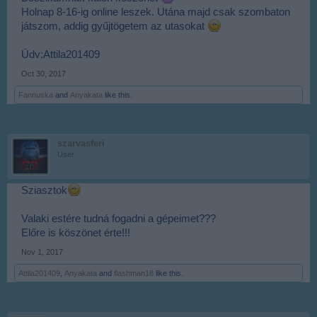
Holnap 8-16-ig online leszek. Utána majd csak szombaton
játszom, addig gyűjtögetem az utasokat
Üdv:Attila201409
Oct 30, 2017
Fannuska
and
Anyakata
like this.
szarvasferi
User
Sziasztok
Valaki estére tudná fogadni a gépeimet???
Előre is köszönet érte!!!
Nov 1, 2017
Attila201409
,
Anyakata
and
flashman18
like this.