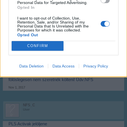
Personal Data for Targeted Advertising.
Opted In
Ha esetleg marad pár felesleges géped 16:30-tól éjfélig én
is játszom
I want to opt-out of Collection, Use,
Retention, Sale, and/or Sharing of my
Nov 1, 2017
Personal Data that Is Unrelated with the
Purposes for which it was collected.
szarvasferi
and
flashman18
like this.
Opted Out
CONFIRM
NFS_C
User
Data Deletion
Data Access
Privacy Policy
Sziasztok! 70 Szintű vagyok 0 ft nem költötem bele és
feljebb kapni fogo hangár helyet vagy nem, mert akkor
fölöslegesen nem szeretnék költeni! Üdv:NFS
Nov 1, 2017
NFS_C
User
PLS Activak jelöljene