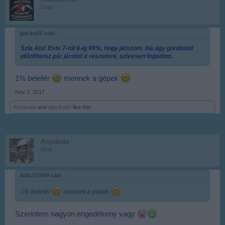
User
glacika56 said:
↑
Szia Ata! Este 7-től 9-ig 99%, hogy játszom. Ha úgy gondolod
időzíthetsz pár járatot a részemre, szívesen fogadom.
1% belefér
mennek a gépek
Nov 2, 2017
Anyakata
and
glacika56
like this.
Anyakata
User
Attila201409 said:
↑
1% belefér
mennek a gépek
Szerintem nagyon engedékeny vagy