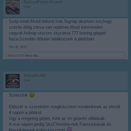
BpLisztFerencAirport
User
Szép estét.Mobil telloról írok.Tegnap akartam írni,hogy
szerda délig zárva van reptéren.Most körmenden
vagyok,holnap utazom skyrama 777 boeing géppel
haza.Szerdán délután találkozunk a játékban.
Oct 30, 2017
Attila201409
likes this.
Attila201409
User
Sziasztok
Először is szeretném megköszönni mindenkinek az elmúlt
4 napon a játékot.
Úgy a rengeteg gépet, mint az én gépeim ellátását.
A mai napért pedig SkyChristine-nek Fannuskának és
Boszikámnak külön köszönet