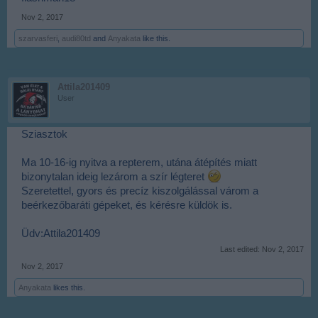
Nov 2, 2017
szarvasferi
,
audi80td
and
Anyakata
like this.
Attila201409
User
Sziasztok
Ma 10-16-ig nyitva a repterem, utána átépítés miatt
bizonytalan ideig lezárom a szír légteret
Szeretettel, gyors és precíz kiszolgálással várom a
beérkezőbaráti gépeket, és kérésre küldök is.
Üdv:Attila201409
Last edited:
Nov 2, 2017
Nov 2, 2017
Anyakata
likes this.