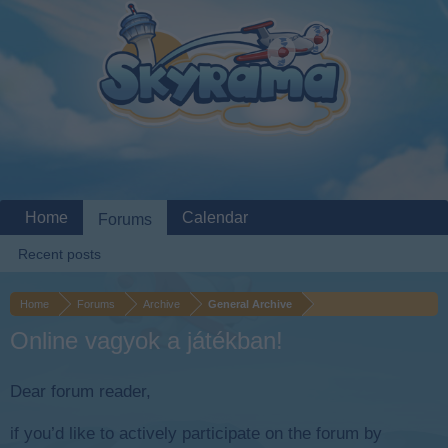
Home
Calendar
Forums
Recent posts
Home
Forums
Archive
General Archive
Online vagyok a játékban!
Dear forum reader,
if you’d like to actively participate on the forum by