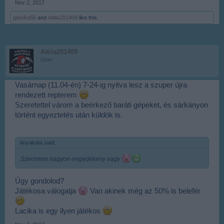
Nov 2, 2017
glacika56
and
Attila201409
like this.
Attila201409
User
Vasárnap (11.04-én) 7-24-ig nyitva lesz a szuper újra
rendezett repterem
Szeretettel várom a beérkező baráti gépeket, és sárkányon
történt egyeztetés után küldök is.
Anyakata said:
↑
Szerintem nagyon engedékeny vagy
Úgy gondolod?
Játékosa válogatja
Van akinek még az 50% is belefér
Lacika is egy ilyen játékos