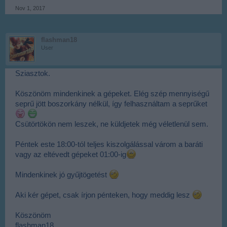
Nov 1, 2017
flashman18
User
Sziasztok.
Köszönöm mindenkinek a gépeket. Elég szép mennyiségű
seprű jött boszorkány nélkül, így felhasználtam a seprűket
Csütörtökön nem leszek, ne küldjetek még véletlenül sem.
Péntek este 18:00-tól teljes kiszolgálással várom a baráti
vagy az eltévedt gépeket 01:00-ig
Mindenkinek jó gyűjtögetést
Aki kér gépet, csak írjon pénteken, hogy meddig lesz
Köszönöm
flashman18