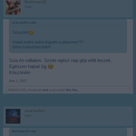
flashman18
User
szarvasferi said:
↑
Sziasztok
Valaki estére tudná fogadni a gépeimet???
Előre is köszönet érte!!!
Szia én vállalom. Szinte egész nap gép előtt leszek.
Egészen hajnal 1ig
Köszönöm
Nov 1, 2017
Attila201409
,
Anyakata
and
szarvasferi
like this.
szarvasferi
User
flashman18 said:
↑