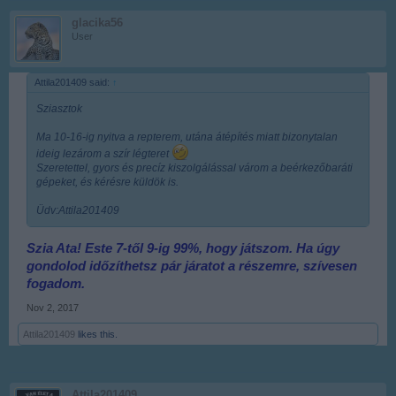
glacika56
User
Attila201409 said:
↑
Sziasztok
Ma 10-16-ig nyitva a repterem, utána átépítés miatt bizonytalan
ideig lezárom a szír légteret
Szeretettel, gyors és precíz kiszolgálással várom a beérkezőbaráti
gépeket, és kérésre küldök is.
Üdv:Attila201409
Szia Ata! Este 7-től 9-ig 99%, hogy játszom. Ha úgy
gondolod időzíthetsz pár járatot a részemre, szívesen
fogadom.
Nov 2, 2017
Attila201409
likes this.
Attila201409