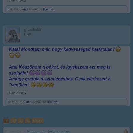
Nov 2, 2017
glacika56
and
Anyakata
like this.
glacika56
User
Kata! Mondtam már, hogy kedvességed határtalan?
Ata! Köszönöm a bókot, és igyekszem ezt meg is
szolgálni.
Amúgy gratula a szintlépéshez. Csak elérkezett a
"vénülés"
.
Nov 2, 2017
Attila201409
and
Anyakata
like this.
1
2
3
4
Next >
Thread Status:
Not open for further replies.