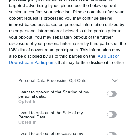
szarvasferi
targeted advertising by us, please use the below opt-out
User
section to confirm your selection. Please note that after your
opt-out request is processed you may continue seeing
glacika56 said:
↑
interest-based ads based on personal information utilized by
Pár db 6-8 órás gépet én is be tudok válalni. Este kb 9.00-ig
us or personal information disclosed to third parties prior to
vagyok.
your opt-out. You may separately opt-out of the further
disclosure of your personal information by third parties on the
Oké, köszi
IAB’s list of downstream participants. This information may
also be disclosed by us to third parties on the
IAB’s List of
Nov 1, 2017
Downstream Participants
that may further disclose it to other
Attila201409
likes this.
third parties.
Personal Data Processing Opt Outs
Attila201409
User
I want to opt-out of the Sharing of my
personal data.
Opted In
szarvasferi said:
↑
I want to opt-out of the Sale of my
Sziasztok
Personal Data.
Opted In
Valaki estére tudná fogadni a gépeimet???
Előre is köszönet érte!!!
I want to opt-out of processing my