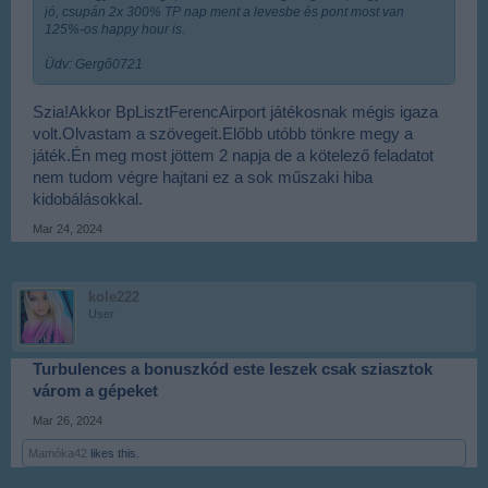
jó, csupán 2x 300% TP nap ment a levesbe és pont most van
125%-os happy hour is.
Üdv: Gergő0721
Szia!Akkor BpLisztFerencAirport játékosnak mégis igaza
volt.Olvastam a szövegeit.Előbb utóbb tönkre megy a
játék.Én meg most jöttem 2 napja de a kötelező feladatot
nem tudom végre hajtani ez a sok műszaki hiba
kidobálásokkal.
Mar 24, 2024
kole222
User
Turbulences a bonuszkód este leszek csak sziasztok
várom a gépeket
Mar 26, 2024
Mamóka42
likes this.