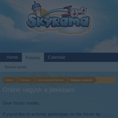
Home
Calendar
Forums
Recent posts
Home
Forums
International Section
Magyar szekció
Online vagyok a játékban!
Dear forum reader,
if you’d like to actively participate on the forum by