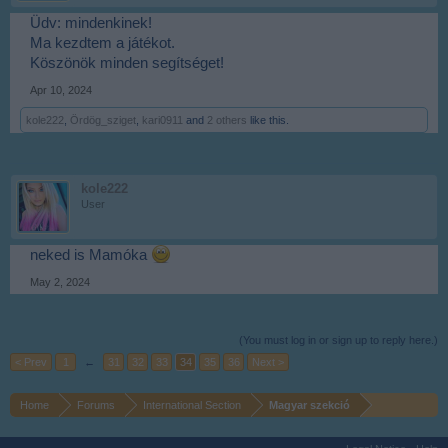
Üdv: mindenkinek!
Ma kezdtem a játékot.
Köszönök minden segítséget!
Apr 10, 2024
kole222
,
Ördög_sziget
,
kari0911
and
2 others
like this.
kole222
User
neked is Mamóka
May 2, 2024
(You must log in or sign up to reply here.)
< Prev
1
←
31
32
33
34
35
36
Next >
Home
Forums
International Section
Magyar szekció