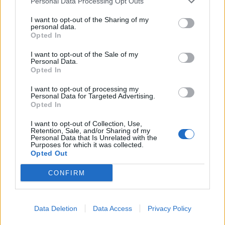
Personal Data Processing Opt Outs
Mamóka42
I want to opt-out of the Sharing of my
personal data.
User
Opted In
Mást is kidobál a játék?
I want to opt-out of the Sale of my
Personal Data.
Mar 23, 2024
Opted In
Fergusson
likes this.
I want to opt-out of processing my
Personal Data for Targeted Advertising.
Opted In
Mamóka42
User
I want to opt-out of Collection, Use,
Retention, Sale, and/or Sharing of my
Personal Data that Is Unrelated with the
Purposes for which it was collected.
Mamóka42 said:
↑
Opted Out
Üdv mindenkinek. Online vagyok,jöhetnek gépek. Köszönöm.
CONFIRM
Mivel pocsék a játék ,igy ne küldjön senki gépet
feleslegesen.Kidobál folyamatosan!
Data Deletion
Data Access
Privacy Policy
Mar 23, 2024