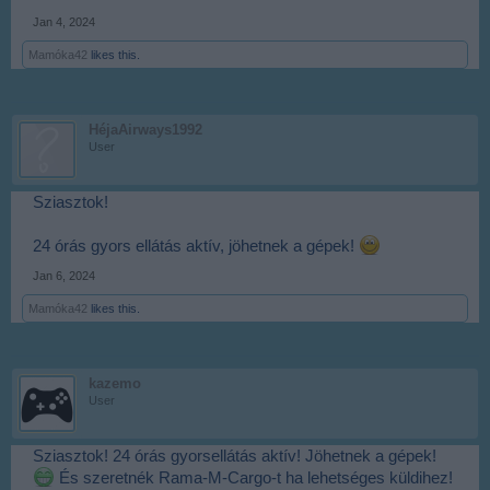
Jan 4, 2024
Mamóka42
likes this.
HéjaAirways1992
User
Sziasztok!
24 órás gyors ellátás aktív, jöhetnek a gépek!
Jan 6, 2024
Mamóka42
likes this.
kazemo
User
Sziasztok! 24 órás gyorsellátás aktív! Jöhetnek a gépek!
És szeretnék Rama-M-Cargo-t ha lehetséges küldihez!