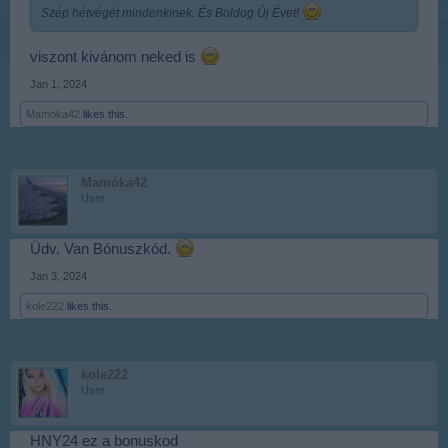
Szép hétvégét mindenkinek. És Boldog Új Évet!
viszont kivánom neked is
Jan 1, 2024
Mamóka42
likes this.
Mamóka42
User
Üdv. Van Bónuszkód.
Jan 3, 2024
kole222
likes this.
kole222
User
HNY24 ez a bonuskod