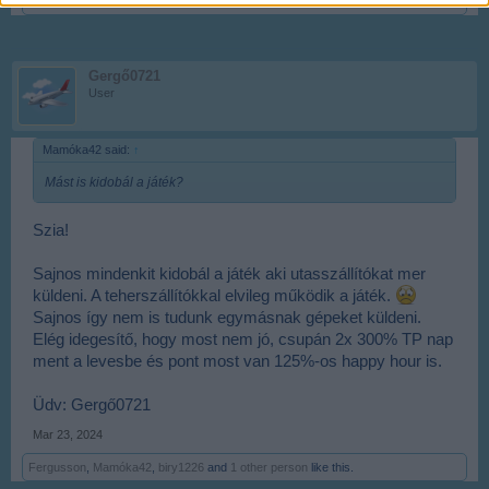
Fergusson
likes this.
Gergő0721
User
Mamóka42 said:
↑
Mást is kidobál a játék?
Szia!
Sajnos mindenkit kidobál a játék aki utasszállítókat mer
küldeni. A teherszállítókkal elvileg működik a játék.
Sajnos így nem is tudunk egymásnak gépeket küldeni.
Elég idegesítő, hogy most nem jó, csupán 2x 300% TP nap
ment a levesbe és pont most van 125%-os happy hour is.
Üdv: Gergő0721
Mar 23, 2024
Fergusson
,
Mamóka42
,
biry1226
and
1 other person
like this.