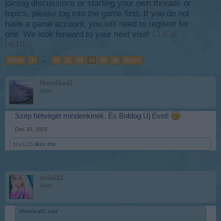
joining discussions or starting your own threads or
topics, please log into the game first. If you do not
have a game account, you will need to register for
one. We look forward to your next visit!
CLICK
HERE
< Prev
1
←
31
32
33
34
35
36
Next >
Mamóka42
User
Szép hétvégét mindenkinek. És Boldog Új Évet!
Dec 30, 2023
biry1226
likes this.
kole222
User
Mamóka42 said:
↑