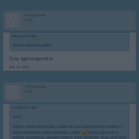
Fergusson
User
Mamóka42 said:
↑
Mást is kidobál a játék?
Szia. Igen engemet is
Mar 24, 2024
Fergusson
User
Gergő0721 said:
↑
Szia!
Sajnos mindenkit kidobál a játék aki utasszállítókat mer küldeni. A
teherszállítókkal elvileg működik a játék.
Sajnos így nem is
tudunk egymásnak gépeket küldeni. Elég idegesítő, hogy most nem