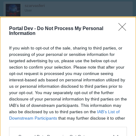
szarvasferi
User
TU104_ said:
↑
Portal Dev -
Do Not Process My Personal
Information
Sziasztok
Mi lehet az ok h nem fogadja el a bóbuszkódot?
If you wish to opt-out of the sale, sharing to third parties, or
Szia,
processing of your personal or sensitive information for
Február 21-ig volt beváltható.
targeted advertising by us, please use the below opt-out
Feb 29, 2024
section to confirm your selection. Please note that after your
kole222
likes this.
opt-out request is processed you may continue seeing
interest-based ads based on personal information utilized by
us or personal information disclosed to third parties prior to
your opt-out. You may separately opt-out of the further
Mamóka42
User
disclosure of your personal information by third parties on the
IAB’s list of downstream participants. This information may
also be disclosed by us to third parties on the
IAB’s List of
Üdv mindenkinek. Online vagyok,jöhetnek gépek.
Downstream Participants
that may further disclose it to other
Köszönöm.
third parties.
Mar 23, 2024