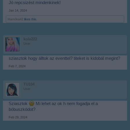
Jó repcsizést mindenkinek!
Jan 14, 2024
Mamóka42
likes this.
kole222
User
sziasztok hogy álltok az eventtel? titeket is kidobál megint?
Feb 7, 2024
TU104_
User
Sziasztok
Mi lehet az ok h nem fogadja el a
bóbuszkódot?
Feb 29, 2024