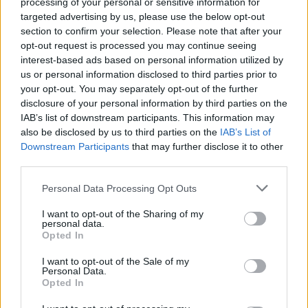
processing of your personal or sensitive information for
targeted advertising by us, please use the below opt-out
section to confirm your selection. Please note that after your
biry1226
opt-out request is processed you may continue seeing
User
interest-based ads based on personal information utilized by
us or personal information disclosed to third parties prior to
Megnyitottam a repteremet, végre sikerült belépni!
your opt-out. You may separately opt-out of the further
Szivesen fogadok és küldök,de csak üzenetre.
disclosure of your personal information by third parties on the
Last edited:
Feb 1, 2023
IAB’s list of downstream participants. This information may
also be disclosed by us to third parties on the
IAB’s List of
Feb 1, 2023
Downstream Participants
that may further disclose it to other
kole222
and
Mamóka42
like this.
third parties.
Personal Data Processing Opt Outs
kole222
User
I want to opt-out of the Sharing of my
personal data.
Opted In
engem be sem enged mar 4 vagy 5 napja irtam a
supportnak de semmi valasz
I want to opt-out of the Sale of my
Personal Data.
Feb 3, 2023
Opted In