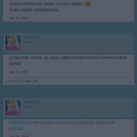
Gyors ellátással várok minden gépet .
Szép napot mindenkinek.
Jan 27, 2023
kole222
User
sziasztok várom az aktiv jatékosokat kole222 néven tudtok
jelölni
Jan 27, 2023
Mamóka42
likes this.
kole222
User
Mamóka42 nem tudom leszedni a gépeket allandoan
kidobál
Jan 29, 2023