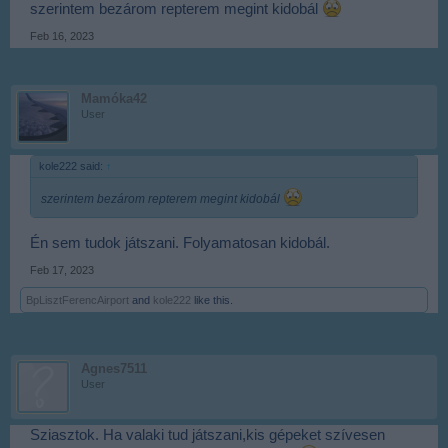
szerintem bezárom repterem megint kidobál
Feb 16, 2023
Mamóka42
User
kole222 said:
↑
szerintem bezárom repterem megint kidobál
Én sem tudok játszani. Folyamatosan kidobál.
Feb 17, 2023
BpLisztFerencAirport
and
kole222
like this.
Agnes7511
User
Sziasztok. Ha valaki tud játszani,kis gépeket szívesen