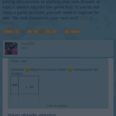
joining discussions or starting your own threads or
topics, please log into the game first. If you do not
have a game account, you will need to register for
one. We look forward to your next visit!
CLICK
HERE
< Prev
1
←
30
31
32
33
34
→
36
Next >
biry1226
User
TU104_ said:
↑
Sziasztok
Megint én a bónus kóddal
Holnapig kód: téli
Fordítás:
téli
téli
téli
téli,
Click to expand...
télies
Nekem elfogadta: wintertime