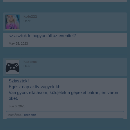
kole222
User
sziasztok ki hogyan áll az eventtel?
May 25, 2023
kazemo
User
Sziasztok!
Egész nap aktív vagyok kb.
Van gyors ellátásom, küldjétek a gépeket bátran, én várom
őket.
Jun 6, 2023
Mamóka42
likes this.