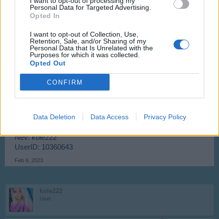
I want to opt-out of processing my
Personal Data for Targeted Advertising.
dyllan30m
Opted In
User
I want to opt-out of Collection, Use,
Retention, Sale, and/or Sharing of my
what's going on with the game? is there anything else being
Personal Data that Is Unrelated with the
done? or does he take our money for nothing?
Purposes for which it was collected.
Opted Out
Feb 3, 2023
CONFIRM
kole222
User
Data Deletion
Data Access
Privacy Policy
végre müködik várom a gépeket
Név: kole222
UserID: 10360643
Feb 9, 2023
kole222
User