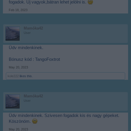
fogadok. Uj vagyok,bátran lehet jelölni is.
Feb 18, 2023
Mamóka42
User
Üdv mindenkinek.
Bónusz kód : TangoFoxtrot
May 20, 2023
kole222
likes this.
Mamóka42
User
Üdv mindenkinek. Szivesen fogadok kis és nagy gépeket.
Köszönöm.
May 20, 2023