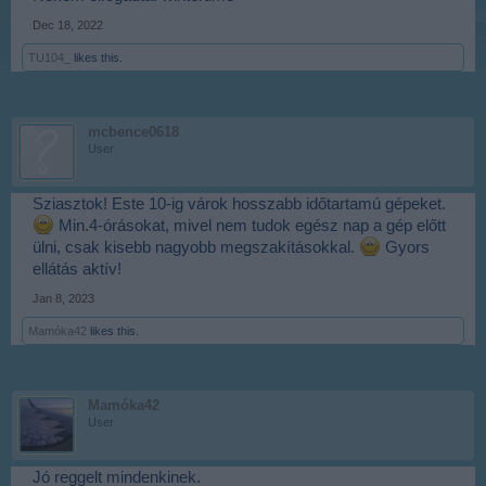
Dec 18, 2022
téli
téli
TU104_
likes this.
Sehogy nem fogadja el
köszi. ha valaki olvassa és segít
winter, hibernal, brumal, ezek a fordításai,semmi nem jó
mcbence0618
wintertime sem
User
Sziasztok! Este 10-ig várok hosszabb időtartamú gépeket.
Min.4-órásokat, mivel nem tudok egész nap a gép előtt
ülni, csak kisebb nagyobb megszakításokkal.
Gyors
ellátás aktív!
Jan 8, 2023
Mamóka42
likes this.
Mamóka42
User
Jó reggelt mindenkinek.