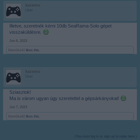
kazemo
User
Illetve, szeretnék kérni 10db SeaRama-Solo gépet
visszaküldésre.
Jun 6, 2023
Mamóka42
likes this.
kazemo
User
Sziasztok!
Ma is várom ugyan úgy szeretettel a gépsárkányokat!
Jun 7, 2023
Mamóka42
likes this.
(You must log in or sign up to reply here.)