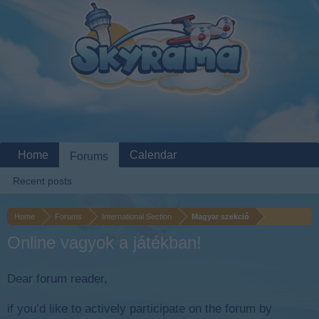
Home
Calendar
Forums
Recent posts
Home
Forums
International Section
Magyar szekció
Online vagyok a játékban!
Dear forum reader,
if you’d like to actively participate on the forum by