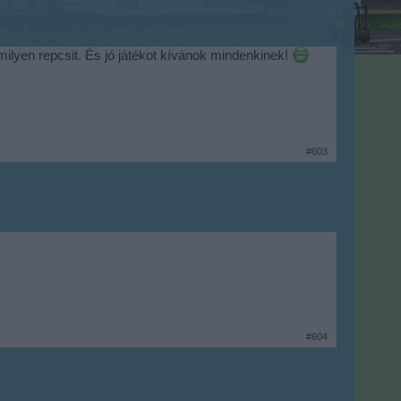
ilyen repcsit. És jó játékot kívánok mindenkinek!
#603
#604