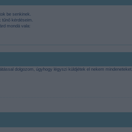
tok be senkinek.
k tűnő kérdéseim.
lárd mondá vala:
átással dolgozom, úgyhogy légyszi küldjétek el nekem mindeneteket,