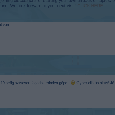
y joining discussions or starting your own threads or topics, p
 one. We look forward to your next visit!
CLICK HERE
nt van
te 10 óráig szívesen fogadok minden gépet.
Gyors ellátás aktív! J