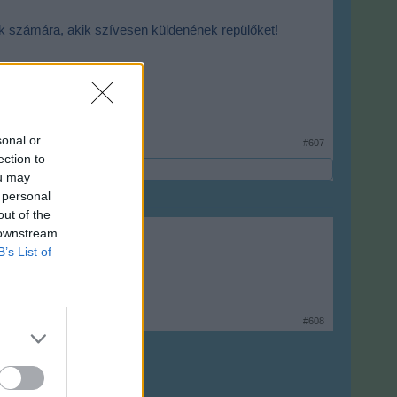
zok számára, akik szívesen küldenének repülőket!
sonal or
#607
ection to
ou may
 personal
out of the
 downstream
B’s List of
#608