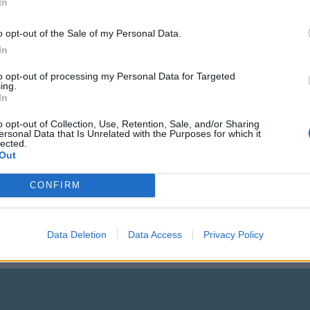
In
peket,a mai nap folyamán.
o opt-out of the Sale of my Personal Data.
In
ok. Küldtem baráti felkérést neked.
to opt-out of processing my Personal Data for Targeted
ing.
In
o opt-out of Collection, Use, Retention, Sale, and/or Sharing
ersonal Data that Is Unrelated with the Purposes for which it
lected.
Out
CONFIRM
Data Deletion
Data Access
Privacy Policy