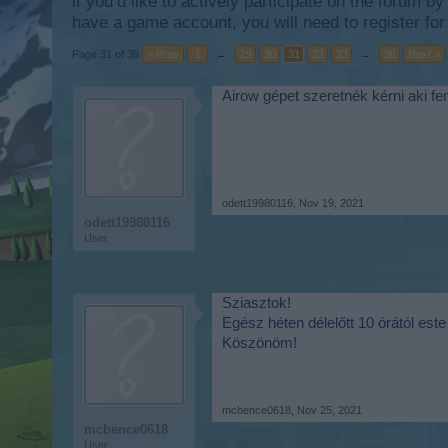
if you’d like to actively participate on the forum b
have a game account, you will need to register for
Page 31 of 36
< Prev
1
←
29
30
31
32
33
→
36
Next >
Airow gépet szeretnék kérni aki fe
odett19980116
,
Nov 19, 2021
odett19980116
User
Sziasztok!
Egész héten délelőtt 10 órától es
Köszönöm!
mcbence0618
,
Nov 25, 2021
mcbence0618
User