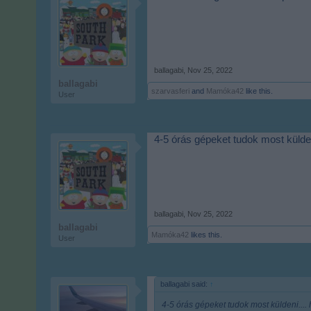
ballagabi
,
Nov 25, 2022
ballagabi
szarvasferi
and
Mamóka42
like this.
User
4-5 órás gépeket tudok most külden
ballagabi
,
Nov 25, 2022
ballagabi
Mamóka42
likes this.
User
ballagabi said:
↑
4-5 órás gépeket tudok most küldeni....