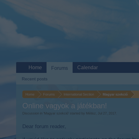
Home
Calendar
Forums
Recent posts
Home
Forums
International Section
Magyar szekció
Online vagyok a játékban!
Discussion in '
Magyar szekció
' started by
Métisz
,
Jul 27, 2017
.
Dear forum reader,