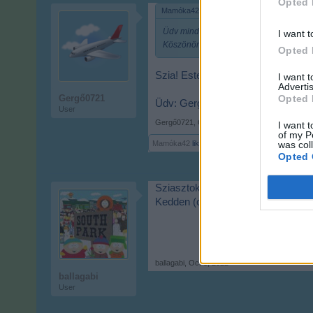
Opted 
Mamóka42 said:
↑
Üdv mindenkinek. Szívesen fogadok gé
I want t
Köszönöm.
Opted 
Szia! Este 10-ig én is online vagy
I want 
Advertis
Opted 
Gergő0721
Üdv: Gergő0721
User
Gergő0721
,
Oct 1, 2022
I want t
of my P
was col
Mamóka42
likes this.
Opted 
Sziasztok!
Kedden (okt. 03) játszik valaki?
ballagabi
,
Oct 3, 2022
ballagabi
User