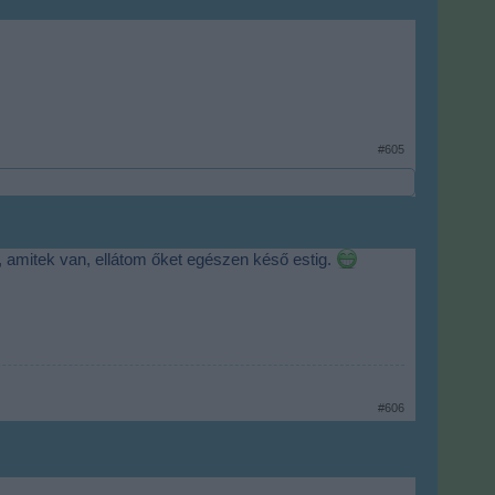
#605
 amitek van, ellátom őket egészen késő estig.
#606