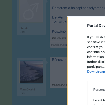
Repterem a holnapi nap folyamán (0
Der-Air
12184035
Portal De
Der-Air
Köszönöm szépen!
User
If you wish 
Der-Air
,
Sep 10, 2022
sensitive in
Mamóka42
likes this.
confirm you
continue se
information 
Bónusz kód: Because
further disc
participants
Downstream 
Mamóka42
,
Oct 1, 2022
Mamóka42
Persona
User
I want t