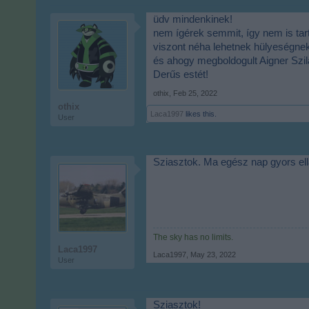
üdv mindenkinek!
nem ígérek semmit, így nem is tar
viszont néha lehetnek hülyeségne
és ahogy megboldogult Aigner Szi
Derűs estét!
othix
,
Feb 25, 2022
othix
Laca1997
likes this.
User
Sziasztok. Ma egész nap gyors ell
The sky has no limits.
Laca1997
Laca1997
,
May 23, 2022
User
Sziasztok!