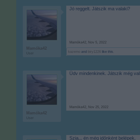
Jó reggelt. Játszik ma valaki?
Mamóka42
,
Nov 5, 2022
Mamóka42
kazemo
and
biry1226
like this.
User
Üdv mindenkinek. Játszik még val
Mamóka42
,
Nov 25, 2022
Mamóka42
User
Szia... én még időnként belépek.