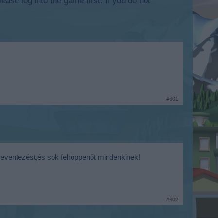
lease log into the game first. If you do not
#601
ó eventezést,és sok felröppenőt mindenkinek!
#602