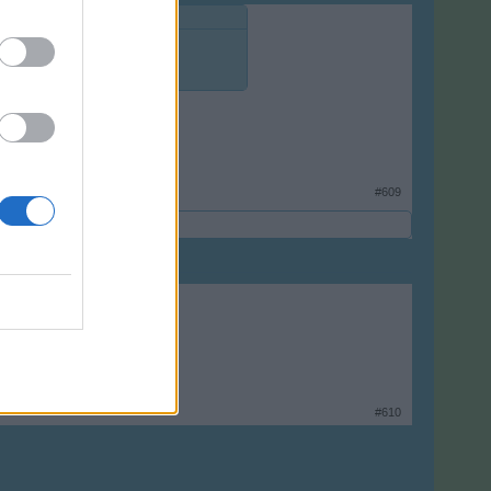
#609
#610