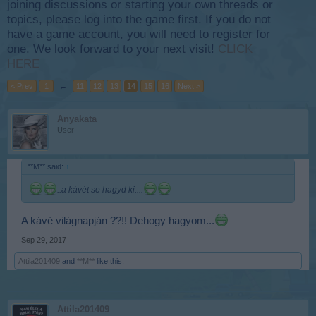
joining discussions or starting your own threads or
topics, please log into the game first. If you do not
have a game account, you will need to register for
one. We look forward to your next visit!
CLICK
HERE
< Prev
1
←
11
12
13
14
15
16
Next >
Anyakata
User
**M** said:
↑
..a kávét se hagyd ki....
A kávé világnapján ??!! Dehogy hagyom...
Sep 29, 2017
Attila201409
and
**M**
like this.
Attila201409