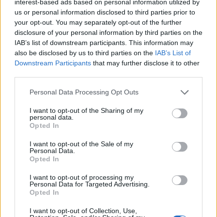
interest-based ads based on personal information utilized by
Attila201409
and
Anyakata
like this.
us or personal information disclosed to third parties prior to
your opt-out. You may separately opt-out of the further
disclosure of your personal information by third parties on the
Attila201409
IAB’s list of downstream participants. This information may
User
also be disclosed by us to third parties on the
IAB’s List of
Downstream Participants
that may further disclose it to other
**M** said:
↑
third parties.
ALMAFÁCSKA
Personal Data Processing Opt Outs
na ne már, tudsz te ennél jobbat is
I want to opt-out of the Sharing of my
personal data.
Anyakata said:
↑
Opted In
Csákváron talizunk a Publóban, kb félúton van
I want to opt-out of the Sale of my
Personal Data.
ha hamarabb érsz oda kérd ki a kávém, hidegen szeretem
Opted In
I want to opt-out of processing my
Sep 29, 2017
Personal Data for Targeted Advertising.
Opted In
Anyakata
and
**M**
like this.
I want to opt-out of Collection, Use,