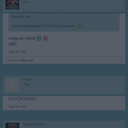
User
Anyakata said:
↑
A kávé világnapján ??!! Dehogy hagyom...
megyek veled
útifű
Sep 29, 2017
Anyakata
likes this.
**M**
User
ÜSTÖKVIRÁG
Sep 29, 2017
Attila201409