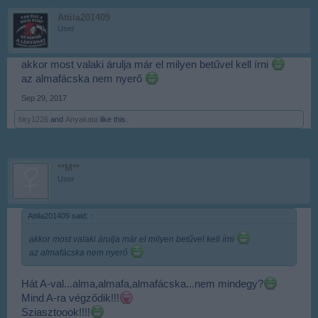
Attila201409
User
akkor most valaki árulja már el milyen betűvel kell írni
az almafácska nem nyerő
Sep 29, 2017
biry1226
and
Anyakata
like this.
**M**
User
Attila201409 said:
↑
akkor most valaki árulja már el milyen betűvel kell írni
az almafácska nem nyerő
Hát A-val...alma,almafa,almafácska...nem mindegy?
Mind A-ra végződik!!!
Sziasztoook!!!!