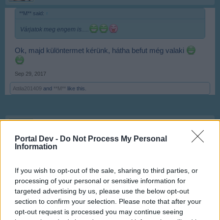
**M** said:
↑
Várjatok meg engem is.....
Ok, majd különtermet kérünk, hátha befut még valaki
Sep 29, 2017
Attila201409
and
**M**
like this.
**M**
User
Portal Dev -
Do Not Process My Personal
Information
Anyakata said:
↑
If you wish to opt-out of the sale, sharing to third parties, or
Ok, majd különtermet kérünk, hátha befut még valaki
processing of your personal or sensitive information for
targeted advertising by us, please use the below opt-out
Biztos lesz még érdeklődő!!!
section to confirm your selection. Please note that after your
Sep 29, 2017
opt-out request is processed you may continue seeing