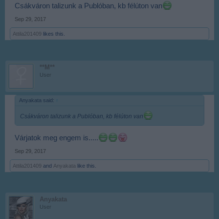
Csákváron talizunk a Publóban, kb félúton van
Sep 29, 2017
Attila201409
likes this.
**M**
User
Anyakata said:
↑
Csákváron talizunk a Publóban, kb félúton van
Várjatok meg engem is.....
Sep 29, 2017
Attila201409
and
Anyakata
like this.
Anyakata
User