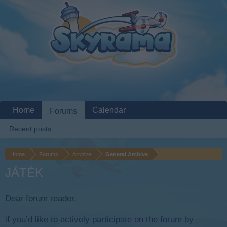
Home
Calendar
Forums
Recent posts
Home
Forums
Archive
General Archive
JÁTÉK
Dear forum reader,
if you’d like to actively participate on the forum by