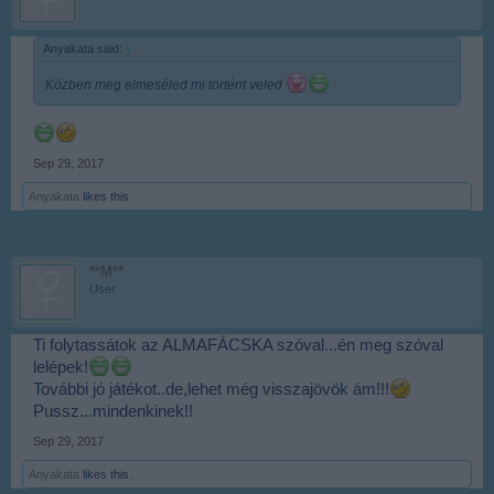
Anyakata said:
↑
Közben meg elmeséled mi történt veled
Sep 29, 2017
Anyakata
likes this.
**M**
User
Ti folytassátok az ALMAFÁCSKA szóval...én meg szóval
lelépek!
További jó játékot..de,lehet még visszajövök ám!!!
Pussz...mindenkinek!!
Sep 29, 2017
Anyakata
likes this.