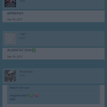
User
galagonya
Sep 29, 2017
**M**
User
ALMAFÁCSKA
Sep 29, 2017
Anyakata
User
Attila201409 said:
↑
megyek veled
útifű