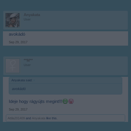
Anyakata
User
avokádó
Sep 29, 2017
**M**
User
Anyakata said:
↑
avokádó
Ideje hogy rágyújts megint!!!
Sep 29, 2017
Attila201409
and
Anyakata
like this.