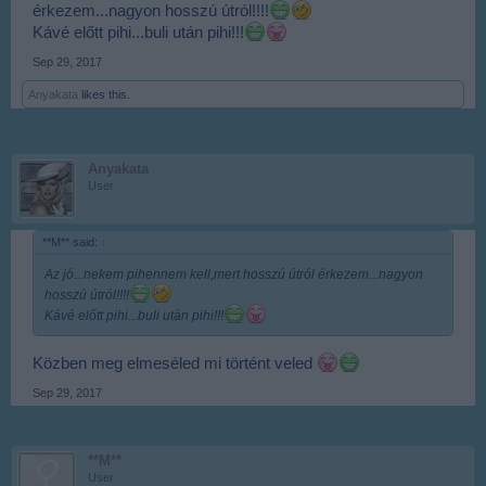
érkezem...nagyon hosszú útról!!!!
Kávé előtt pihi...buli után pihi!!!
Sep 29, 2017
Anyakata
likes this.
Anyakata
User
**M** said:
↑
Az jó...nekem pihennem kell,mert hosszú útról érkezem...nagyon
hosszú útról!!!!
Kávé előtt pihi...buli után pihi!!!
Közben meg elmeséled mi történt veled
Sep 29, 2017
**M**
User