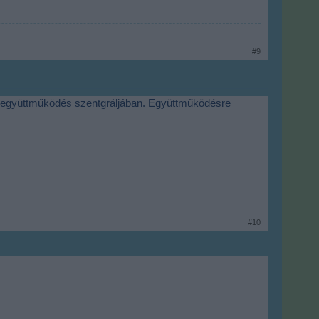
#9
 együttműködés szentgráljában. Együttműködésre
#10