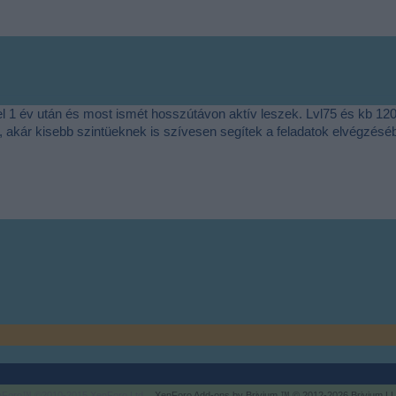
el 1 év után és most ismét hosszútávon aktív leszek. Lvl75 és kb 12
v, akár kisebb szintüeknek is szívesen segítek a feladatok elvégzés
enForo™
©2010-2015 XenForo Ltd.
XenForo
Add-ons by Brivium
™ © 2012-2026 Brivium LL