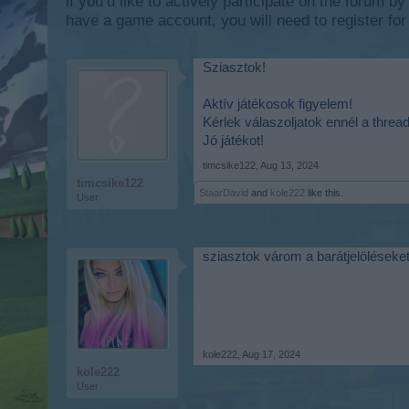
if you’d like to actively participate on the forum b
have a game account, you will need to register for
Sziasztok!
Aktív játékosok figyelem!
Kérlek válaszoljatok ennél a thread
Jó játékot!
timcsike122
,
Aug 13, 2024
timcsike122
StaarDavid
and
kole222
like this.
User
sziasztok várom a barátjelöléseke
kole222
,
Aug 17, 2024
kole222
User