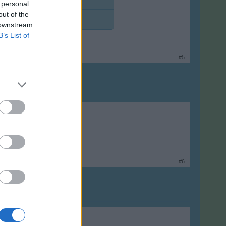
 personal
out of the
 downstream
B’s List of
#5
öszönöm
#6