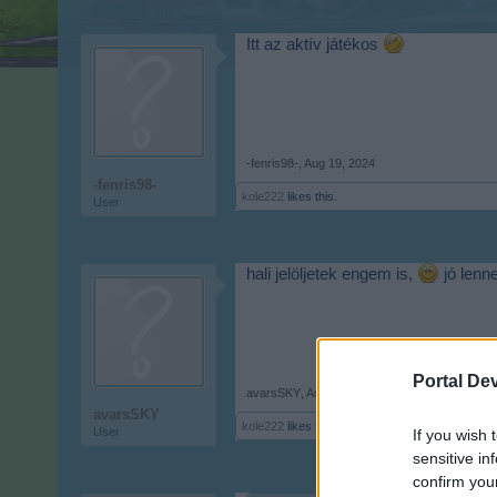
Itt az aktív játékos
-fenris98-
,
Aug 19, 2024
-fenris98-
kole222
likes this.
User
hali jelöljetek engem is,
jó lenn
Portal De
avarsSKY
,
Aug 23, 2024
avarsSKY
kole222
likes this.
User
If you wish 
sensitive in
confirm you