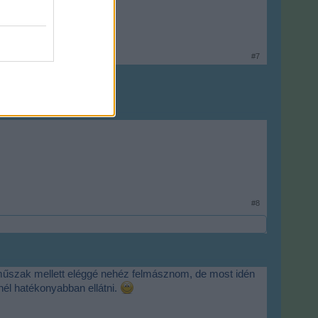
#7
#8
szak mellett eléggé nehéz felmásznom, de most idén
él hatékonyabban ellátni.