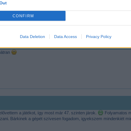
Out
CONFIRM
Data Deletion
Data Access
Privacy Policy
bátran
elővettem a játékot, így most már 47. szinten járok.
Folyamatos mű
szani. Bárkinek a gépét szívesen fogadom, igyekszem mindenkiét min