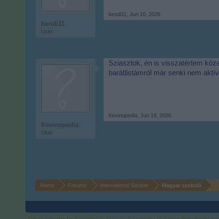
bendi11
,
Jun 10, 2026
bendi11
User
Sziasztok, én is visszatértem köz
barátlistámról már senki nem aktí
Kevinopedia
,
Jun 19, 2026
Kevinopedia
User
Home
Forums
International Section
Magyar szekció
Forum software by XenForo
© 2010-2019 XenForo Ltd.
Forum software by X