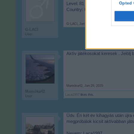
Opted 
Level: 81
Country: UK
G-LACI
,
Jan 16, 2025
G-LACI
User
Aktív játékosokat keresek . Jelölj 
Mamóka42
,
Jan 25, 2025
Mamóka42
Laca1997
likes this.
User
Üdv. Én két év kihagyás után újra 
megpróbálok kicsit aktívabban ját
Nevem: Laca1997