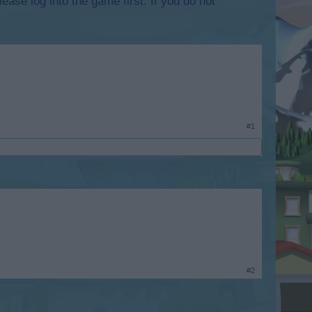
lease log into the game first. If you do not
#1
#2