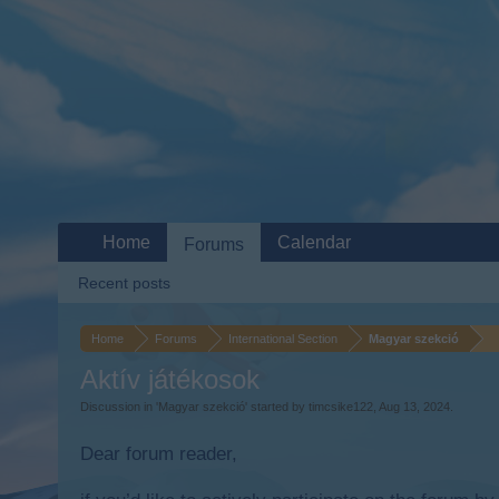
Home
Calendar
Forums
Recent posts
Home
Forums
International Section
Magyar szekció
Aktív játékosok
Discussion in '
Magyar szekció
' started by
timcsike122
,
Aug 13, 2024
.
Dear forum reader,