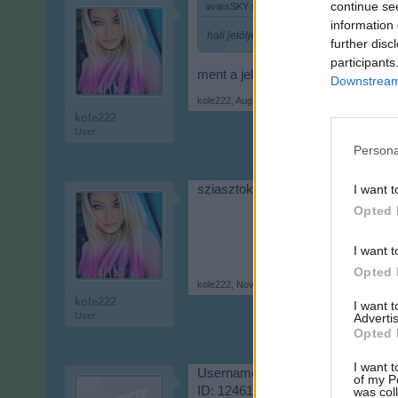
continue se
avarsSKY said:
↑
information 
hali jelöljetek engem is,
jó lenne ne
further disc
participants
ment a jelölés
Downstream 
kole222
,
Aug 25, 2024
kole222
User
Persona
sziasztok arra jutottam hogy befej
I want t
Opted 
I want t
Opted 
kole222
,
Nov 2, 2024
kole222
I want 
User
Advertis
Opted 
I want t
Username: G-LACI
of my P
ID: 12461901
was col