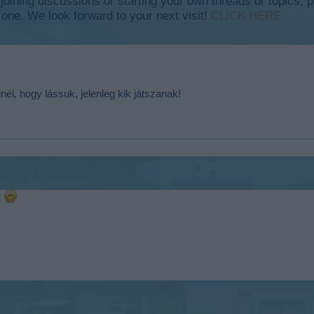
y joining discussions or starting your own threads or topics, p
 one. We look forward to your next visit!
CLICK HERE
nél, hogy lássuk, jelenleg kik játszanak!
t