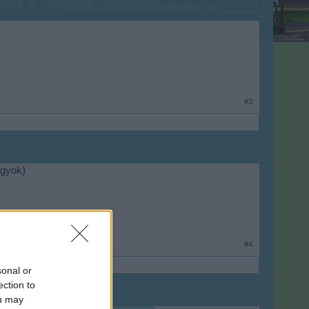
#3
agyok)
#4
sonal or
ection to
ou may