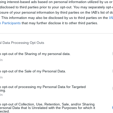
eing interest-based ads based on personal information utilized by us or
disclosed to third parties prior to your opt-out. You may separately opt-
m ,,egyedül" játszani (a nevem avarsSKY és magyar területen vagyok)
losure of your personal information by third parties on the IAB’s list of
. This information may also be disclosed by us to third parties on the
IA
Participants
that may further disclose it to other third parties.
l Data Processing Opt Outs
ezem a játékot ha esetleg valaki szeretné átvenni a repterem irjon k
o opt-out of the Sharing of my personal data.
In
o opt-out of the Sale of my Personal Data.
In
to opt-out of processing my Personal Data for Targeted
ing.
In
o opt-out of Collection, Use, Retention, Sale, and/or Sharing
ersonal Data that Is Unrelated with the Purposes for which it
lected.