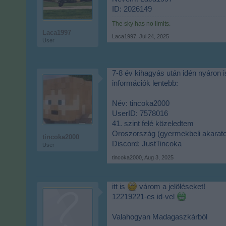
ID: 2026149
The sky has no limits.
Laca1997
Laca1997
,
Jul 24, 2025
User
7-8 év kihagyás után idén nyáro
információk lentebb:
Név: tincoka2000
UserID: 7578016
41. szint felé közeledtem
Oroszország (gyermekbeli akarat
tincoka2000
Discord: JustTincoka
User
tincoka2000
,
Aug 3, 2025
itt is
várom a jelöléseket!
12219221-es id-vel
Valahogyan Madagaszkárból