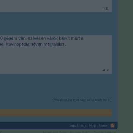
#11
00 gépem van, szívesen várok bárkit mert a
ébe. Kevinopedia néven megtalálsz.
#12
(You must log in or sign up to reply here.)
Legal Notice
Help
Home
C.
Terms and Rules
Privacy Policy
Cookie Settings