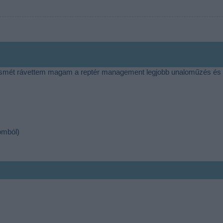
n ismét rávettem magam a reptér management legjobb unaloműzés és
omból)